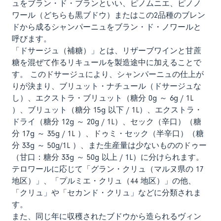
ュをブラン・ド・ブランといい、ピノムニエ、ピノノ
ワール（どちらも黒ブドウ）またはこの2品種のブレン
ドから成るシャンパーニュをブラン・ド・ノワールと
呼びます。
「ドサージュ（補糖）」とは、リザーブワインと甘蔗
糖を混ぜて作るリキュールを製造途中に加えることで
す。 このドサージュにより、シャンパーニュの仕上が
りが決まり、ブリュット・ナチュール（ドサージュな
し）、エクストラ・ブリュット（糖分 0g ～ 6g / 1L
）、ブリュット（糖分 15g 以下 / 1L）、エクストラ・
ドライ（糖分 12g ～ 20g / 1L）、セック（辛口）（糖
分 17g ～ 35g / 1L ）、ドゥミ・セック（半辛口）（糖
分 33g ～ 50g/1L ）、また生産量は少ないもののドゥー
（甘口：糖分 33g ～ 50g 以上 / 1L）に分けられます。
テロワールに応じて「グラン・クリュ（マルヌ県の 17
地区）」、「プルミエ・クリュ（44 地区）」の他、
「クリュ」や「セカンド・クリュ」などに分類されま
す。
また、同じ年に収穫されたブドウから造られるヴィン