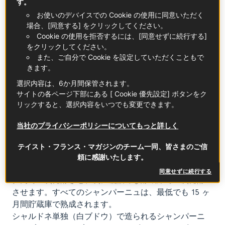
す。
お使いのデバイスでの Cookie の使用に同意いただく
シャンパーニュ地方のブドウ畑はパリ盆地から東、白
場合、[同意する] をクリックしてください。
亜質で浸透性が高くミネラル豊富な地盤に広がり、こ
Cookie の使用を拒否するには、[同意せずに続行する]
の地質がシャンパーニュに繊細さをもたらしていま
をクリックしてください。
す。石灰質岩石に掘られたワイン貯蔵庫もシャンパー
また、ご自分で Cookie を設定していただくこともで
ニュの熟成に最適な環境を提供しています。
きます。
気候は大陸性です。
選択内容は、6か月間保管されます。
使用品種はピノノワール、ムニエ、シャルドネ。その
サイトの各ページ下部にある [ Cookie 優先設定] ボタンをク
他の品種で使用を許可されているものは産地内にわず
リックすると、選択内容をいつでも変更できます。
か 0.3 ％しかありません。シャンパーニュは異なる品
当社のプライバシーポリシーについてもっと詳しく
種、テロワール、ヴィンテージをブレンド（アサンブ
ラージュ）して生産されます。
テイスト・フランス・マガジンのチーム一同、皆さまのご信
発泡性の白またはロゼワインは、二重の発酵を経る、
頼に感謝いたします。
有名なシャンパーニュ方式で醸造されます。まずタン
同意せずに続行する
ク内で一次発酵させ、次に瓶詰めし貯蔵庫で二次発酵
させます。すべてのシャンパーニュは、最低でも 15 ヶ
月間貯蔵庫で熟成されます。
シャルドネ単独（白ブドウ）で造られるシャンパーニ