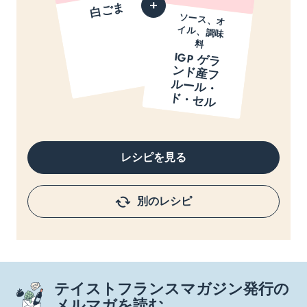
白ごま
ソース、オ
イル、調味
料
IGP ゲ
ラ
ド
産
フ
ー
ル
・
・
セ
ン
ル
ド
ル
レシピを見る
別のレシピ
テイストフランスマガジン発行の
メルマガを読む