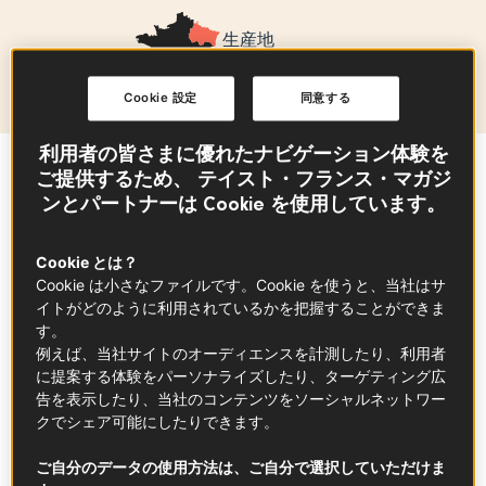
生産地
グラン・テスト
Cookie 設定
同意する
利用者の皆さまに優れたナビゲーション体験を
ご提供するため、 テイスト・フランス・マガジ
Sommaire
ンとパートナーは Cookie を使用しています。
Cookie とは？
間違いなく世界で最も有名なワインと言えるで
Cookie は小さなファイルです。Cookie を使うと、当社はサ
しょう。シャンパーニュは、特別な日や
お祝い
イトがどのように利用されているかを把握することができま
などの機会に飲まれます。
す。
例えば、当社サイトのオーディエンスを計測したり、利用者
テロワール、ブドウ品種、ヴィンテージのすべ
に提案する体験をパーソナライズしたり、ターゲティング広
てが集約され、特別で唯一無二のシャンパーニ
告を表示したり、当社のコンテンツをソーシャルネットワー
ュが生まれます。
クでシェア可能にしたりできます。
ご自分のデータの使用方法は、ご自分で選択していただけま
知っておきたいこと