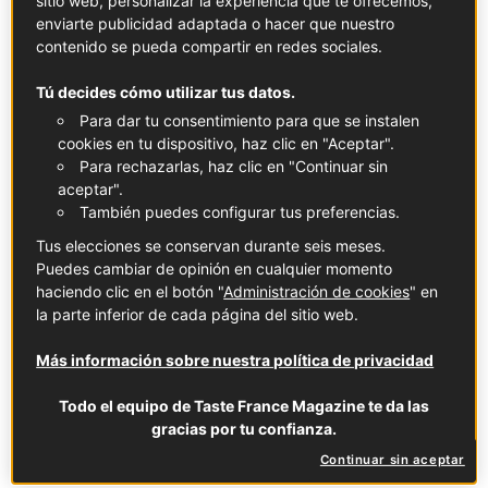
sitio web, personalizar la experiencia que te ofrecemos,
enviarte publicidad adaptada o hacer que nuestro
contenido se pueda compartir en redes sociales.
Tú decides cómo utilizar tus datos.
Para dar tu consentimiento para que se instalen
cookies en tu dispositivo, haz clic en "Aceptar".
Para rechazarlas, haz clic en "Continuar sin
Hierbas de Provenza Label Rouge
aceptar".
Ver la ficha
También puedes configurar tus preferencias.
Tus elecciones se conservan durante seis meses.
Puedes cambiar de opinión en cualquier momento
haciendo clic en el botón "
Administración de cookies
" en
la parte inferior de cada página del sitio web.
Piment d’Espelette DOP
Vainilla de Tahití
Más información sobre nuestra política de privacidad
Ver la ficha
Ver la ficha
Todo el equipo de Taste France Magazine te da las
gracias por tu confianza.
Delicia herbal a las hierbas de
Provenza
Continuar sin aceptar