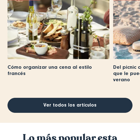
Cómo organizar una cena al estilo
Del picnic 
francés
que le pue
verano
Ver todos los artículos
Lo más popular esta