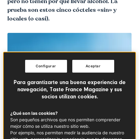
pero no tienen por qué llevar alcohol. La
prueba son estos cinco cócteles «sin» y
locales (o casi).
Configurar
Aceptar
Para garantizarte una buena experiencia de
navegación, Taste France Magazine y sus
socios utilizan cookies.
¿Qué son las cookies?
Son pequeños archivos que nos permiten comprender
© ©Elena Medoks / EyeEm
mejor cómo se utiliza nuestro sitio web.
Por ejemplo, nos permiten medir la audiencia de nuestro
En este artículo