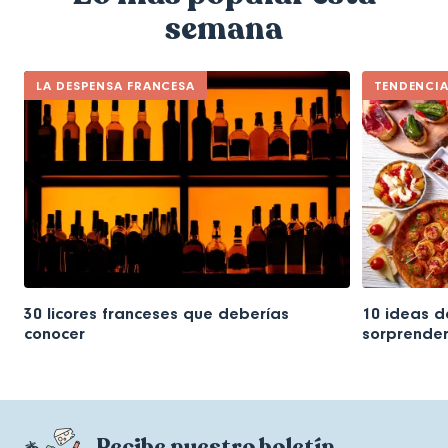
semana
LA DESPENSA FRANCESA
TENDENCI
30 licores franceses que deberías
10 ideas d
conocer
sorprender
Recibe nuestro boletín