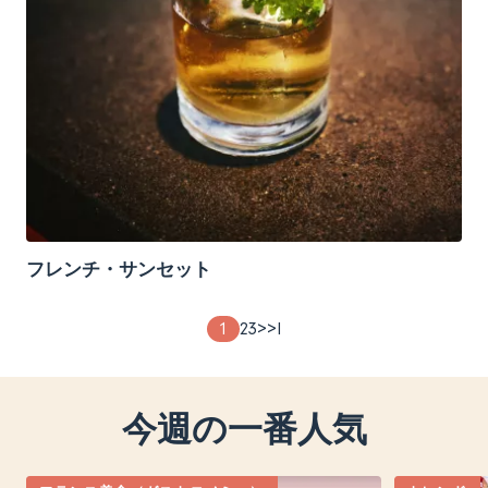
フレンチ・サンセット
ペ
Page
1
Page
2
Page
3
次
>
最
>I
ー
theme
theme
theme
ペ
終
ジ
ー
ペ
送
ジ
ー
今週の一番人気
り
ジ