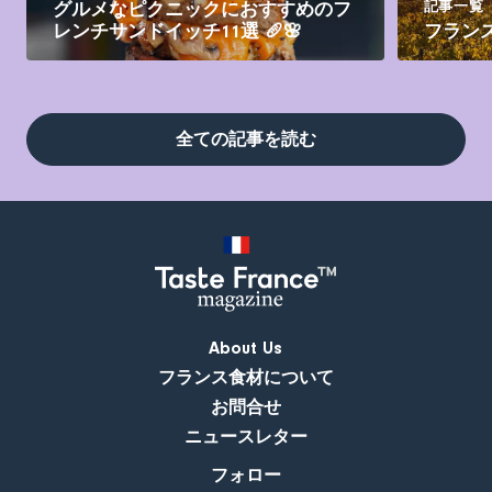
記事一覧
グルメなピクニックにおすすめのフ
レンチサンドイッチ11選 🥖🌸
フラン
全ての記事を読む
About Us
フランス食材について
お問合せ
ニュースレター
フォロー