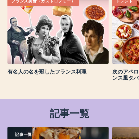
フランス美食（ガストロノミー）
トレンド
有名人の名を冠したフランス料理
次のアペロ
ンス風タパ
記事一覧
記事一覧