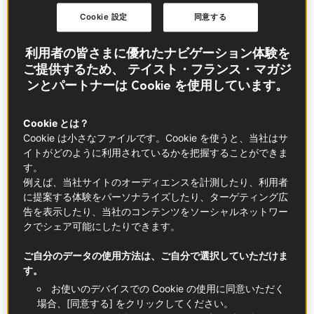
リカー＆スピリッツ
Cookie 設定
同意する
アペロ・タイム、アペリティフにぴったりのおつまみ
利用者の皆さまに優れたナビゲーション体験を
ブルゴーニュ・フランシュ=コンテ
ご提供するため、 テイスト・フランス・マガジ
ンとパートナーは Cookie を使用しています。
トレンド
Cookie とは？
Cookie は小さなファイルです。Cookie を使うと、当社はサ
イトがどのように利用されているかを把握することができま
す。
例えば、当社サイトのオーディエンスを計測したり、利用者
に提案する体験をパーソナライズしたり、ターゲティング広
告を表示したり、当社のコンテンツをソーシャルネットワー
クでシェア可能にしたりできます。
ご自分のデータの使用方法は、ご自分で選択していただけま
す。
お使いのデバイスでの Cookie の使用に同意いただく
場合、[同意する] をクリックしてください。
フランスの食にまつわる、ウソのようなホントの話