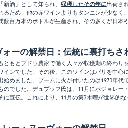
収穫したその年に
「新酒」として知られ、
出荷さ
れるため、他の赤ワインよりもタンニンが少なく
間数百万本のボトルが生産され、その多くが日本
ヴォーの解禁日：伝統に裏打ちさ
もともとブドウ農家で働く人々が収穫期の終わり
ワインでした。その後、このワインはパリを中心
出始めました。ブームに火が付いたのは1970年代
ものでした。デュブッフ氏は、11月にボジョレー
的に宣伝。これにより、11月の第3木曜が世界的