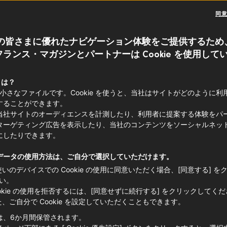
イン
イベント
同
の皆さまに優れたナビゲーション体験をご提供するため
」は単なるワインではなく、世界的な文
ランス・マガジンとパートナーは Cookie を使用して
す。今回は、毎年11月に世界中でお祝い
ン「ボジョレー・ヌーヴォー」について
 とは？
e は小さなファイルです。Cookie を使うと、当社はサイトがどのように
することができます。
当社サイトのオーディエンスを計測したり、利用者に提案する体験をパ
ターゲティング広告を表示したり、当社のコンテンツをソーシャルネッ
にしたりできます。
データの使用方法は、ご自分で選択していただけます。
使いのデバイスでの Cookie の使用に同意いただく場合、[同意する] を
い。
ookie の使用を拒否するには、[同意せずに続行する] をクリックしてく
た、ご自分で Cookie を設定していただくこともできます。
は、6か月間保管されます。