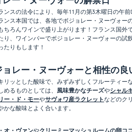
ョレー・ヌーヴォーの解禁日
ンスの法令により、毎年11月の第3木曜日の午前
ランス本国では、各地でボジョレー・ヌーヴォー
もちろんワインで盛り上がります！フランス国外
たり、ワインバーでボジョレー・ヌーヴォーの試
ったりもします！
ジョレー・ヌーヴォーと相性の良
キリッとした酸味で、みずみずしくフルーティー
風味豊かなチーズ
シャル
しめるものとしては、
や
リー・ド・モー
サヴォワ産ラクレット
や
などのク
やかな酸味とよく合います。
・オ・ヴァン
クリーミーマッシュルームの卵コ
や