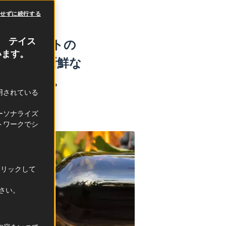
意せずに続行する
、 テイス
化的イベントの
います。
される、新鮮な
解説します。
利用されている
ーソナライズ
トワークでシ
クリックして
ださい。