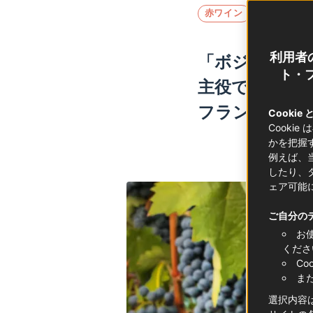
赤ワイン
フランスワ
利用者
「ボジョレー
ト・フ
主役でもありま
フランスワイ
Cookie
Cooki
かを把握
例えば、
したり、
ェア可能
ご自分の
お
くださ
C
ま
選択内容