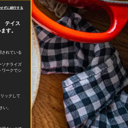
意せずに続行する
、 テイス
います。
利用されている
ーソナライズ
トワークでシ
クリックして
ださい。