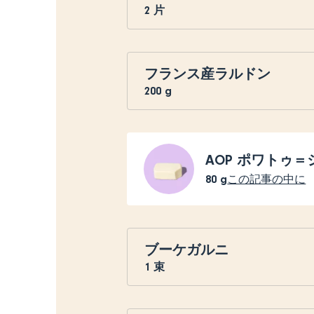
2
片
フランス産ラルドン
200
g
AOP ポワトゥ
80
g
この記事の中に
ブーケガルニ
1
束