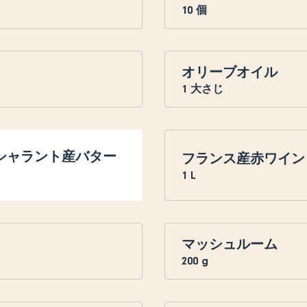
10
個
オリーブオイル
1
大さじ
＝シャラント産バター
フランス産赤ワイン
1
L
マッシュルーム
200
g