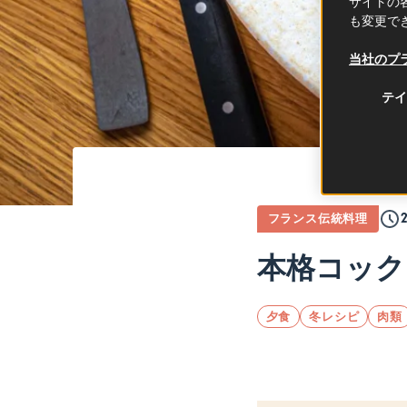
サイトの各
も変更で
当社のプ
テイ
2
フランス伝統料理
本格コック
夕食
冬レシピ
肉類