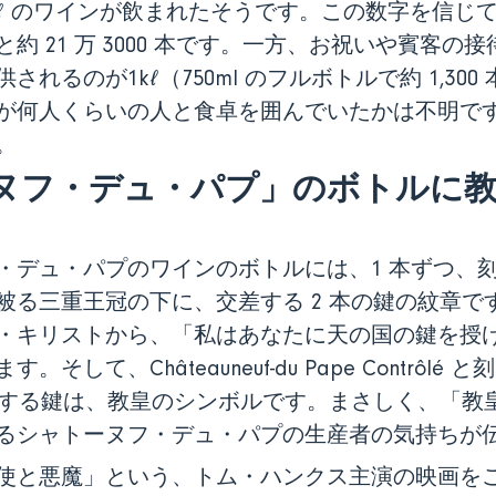
kℓ のワインが飲まれたそうです。この数字を信じて今の
約 21 万 3000 本です。一方、お祝いや賓客の
れるのが1kℓ（750ml のフルボトルで約 1,30
が何人くらいの人と食卓を囲んでいたかは不明で
。
ヌフ・デュ・パプ」のボトルに教
ュ・パプのワインのボトルには、1 本ずつ、刻
被る三重王冠の下に、交差する 2 本の鍵の紋章で
・キリストから、「私はあなたに天の国の鍵を授
そして、Châteauneuf-du Pape Contrôl
交差する鍵は、教皇のシンボルです。まさしく、「教
るシャトーヌフ・デュ・パプの生産者の気持ちが
使と悪魔」という、トム・ハンクス主演の映画を