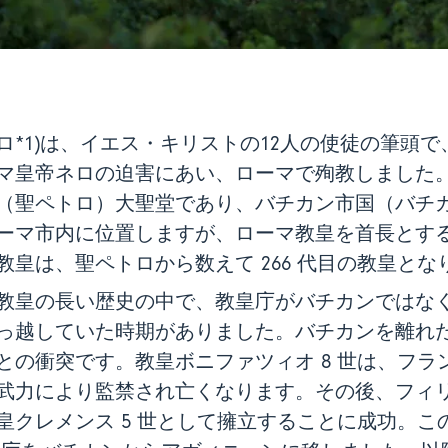
ロ*1)は、イエス・キリストの12人の使徒の筆頭
マ皇帝ネロの迫害にあい、ローマで殉教しました
（聖ペトロ）大聖堂であり、バチカン市国（バチ
ーマ市内に位置しますが、ローマ教皇を首長とす
教皇は、聖ペトロから数えて 266 代目の教皇とな
教皇の長い歴史の中で、教皇庁がバチカンではな
っ越していた時期がありました。バチカンを離れ
との衝突です。教皇ボニファツィオ 8 世は、フラ
武力により監禁され亡くなります。その後、フィリッ
クレメンス 5 世として擁立することに成功。この