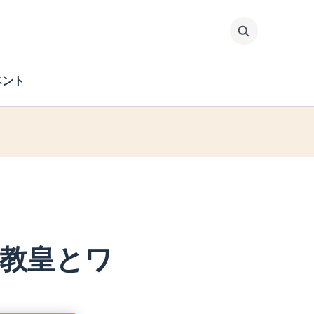
検索
ベント
教皇とワ