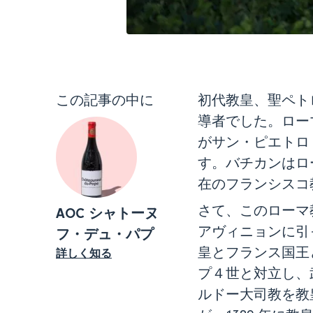
この記事の中に
初代教皇、聖ペト
導者でした。ロー
がサン・ピエトロ
す。バチカンはロ
在のフランシスコ
さて、このローマ
AOC シャトーヌ
アヴィニョンに引
フ・デュ・パプ
皇とフランス国王
詳しく知る
プ４世と対立し、
ルドー大司教を教皇