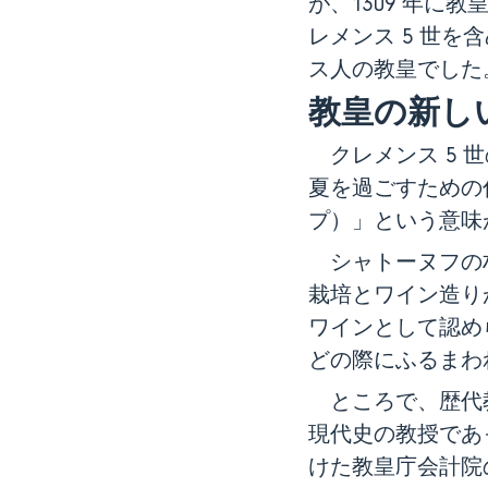
が、1309 年に
レメンス 5 世を
ス人の教皇でした
教皇の新し
クレメンス 5 
夏を過ごすための
プ）」という意味
シャトーヌフの村
栽培とワイン造り
ワインとして認め
どの際にふるまわ
ところで、歴代教
現代史の教授であっ
けた教皇庁会計院の