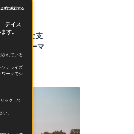
意せずに続行する
、 テイス
います。
の精神的な支
す。そのローマ
利用されている
う。
ーソナライズ
トワークでシ
クリックして
ださい。