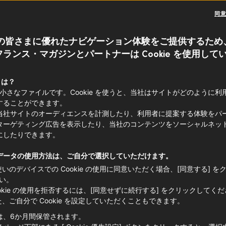
同
の皆さまに優れたナビゲーション体験をご提供するため
ランス・マガジンとパートナーは Cookie を使用して
は、全世界に約
13
億人いるカトリック信者
世界のカトリック教会を指導する存在で
 とは？
e は小さなファイルです。Cookie を使うと、当社はサイトがどのように
スのワインとの関係を紐解いてみましょ
することができます。
当社サイトのオーディエンスを計測したり、利用者に提案する体験をパ
ターゲティング広告を表示したり、当社のコンテンツをソーシャルネッ
にしたりできます。
データの使用方法は、ご自分で選択していただけます。
使いのデバイスでの Cookie の使用に同意いただく場合、[同意する] を
い。
ookie の使用を拒否するには、[同意せずに続行する] をクリックしてく
た、ご自分で Cookie を設定していただくこともできます。
は、6か月間保管されます。