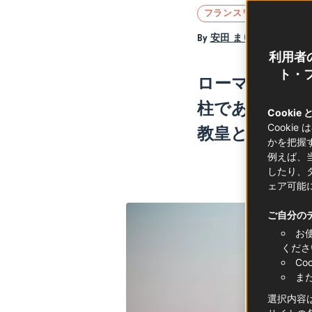
フランスワイン
By
安田 まり
利用者
ト・フ
ローマ教皇と
柱であり、全
Cookie
Cooki
教皇とフラン
かを把握
例えば、
したり、
ェア可能
ご自分の
お
くださ
C
ま
選択内容