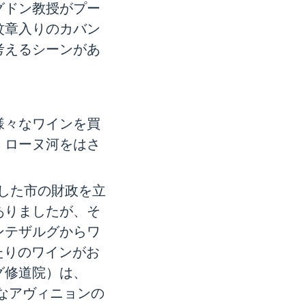
グドン教授がプー
紋章入りのカバン
考えるシーンがあ
々なワインを買
、ローヌ河をはさ
綻した市の財政を立
ありましたが、そ
ンテザルグからワ
たりのワインがお
グ修道院）は、
なアヴィニョンの