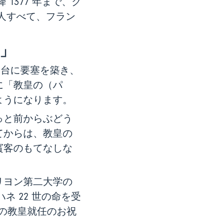
1377 年まで、ク
 人すべて、フラン
」
高台に要塞を築き、
に「教皇の（パ
ようになります。
っと前からぶどう
てからは、教皇の
賓客のもてなしな
。
リヨン第二大学の
ネ 22 世の命を受
世の教皇就任のお祝