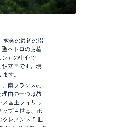
で、教会の最初の指
。聖ペトロのお墓
カン）の中心で
る独立国です。現
ります。
く、南フランスの
た理由の一つは教
ンス国王フィリッ
プ 4 世は、ボ
クレメンス 5 世