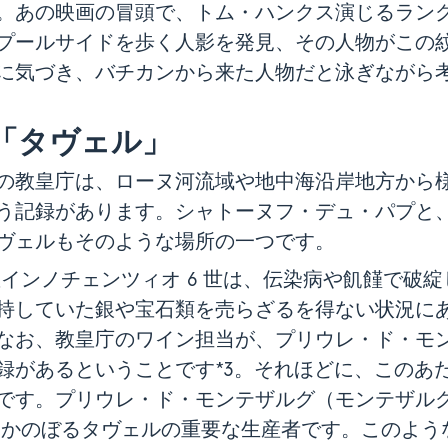
。あの映画の冒頭で、トム・ハンクス演じるラン
プールサイドを歩く人影を発見、その人物がこの
に気づき、バチカンから来た人物だと泳ぎながら
「タヴェル」
教皇庁は、ローヌ河流域や地中海沿岸地方から様
う記録があります。シャトーヌフ・デュ・パプと
ヴェルもそのような場所の一つです。
皇インノチェンツィオ 6 世は、伝染病や飢饉で破
持していた銀や宝石類を売らざるを得ない状況に
なお、教皇庁のワイン担当が、プリウレ・ド・モ
録があるということです*3。それほどに、このあ
です。プリウレ・ド・モンテザルグ（モンテザル
をさかのぼるタヴェルの重要な生産者です。このよう