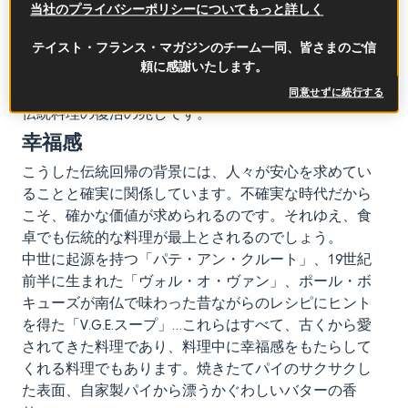
面では「ハムクロワッサン」の記事がトレンドとな
当社のプライバシーポリシーについてもっと詳しく
り、パリ中心部に「V.G.E. スープ(*2)」を提供するスー
テイスト・フランス・マガジンのチーム一同、皆さまのご信
プ専門店がオープンしたことも記憶に新しいニュース
頼に感謝いたします。
です。パテ・アン・クルートのブームや、年々注目度
が高まっている
パテ・クルート世界選手権
も同様に、
同意せずに続行する
伝統料理の復活の兆しです。
幸福感
こうした伝統回帰の背景には、人々が安心を求めてい
ることと確実に関係しています。不確実な時代だから
こそ、確かな価値が求められるのです。それゆえ、食
卓でも伝統的な料理が最上とされるのでしょう。
中世に起源を持つ「パテ・アン・クルート」、19世紀
前半に生まれた「ヴォル・オ・ヴァン」、ポール・ボ
キューズが南仏で味わった昔ながらのレシピにヒント
を得た「V.G.E.スープ」…これらはすべて、古くから愛
されてきた料理であり、料理中に幸福感をもたらして
くれる料理でもあります。焼きたてパイのサクサクし
た表面、自家製パイから漂うかぐわしいバターの香