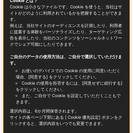
Cookie とは？
あらゆるソースと合う
Cookie は小さなファイルです。Cookie を使うと、当社はサ
イトがどのように利用されているかを把握することができま
2022年スタート早々、グルメファンが興奮するニュー
す。
スが飛び込んできました。アラン・デュカスの後を継
例えば、当社サイトのオーディエンスを計測したり、利用者
いでプラザ・アテネの総料理長に就任したジャン・ア
に提案する体験をパーソナライズしたり、ターゲティング広
ンベールによるガストロノミーレストランがリニュー
告を表示したり、当社のコンテンツをソーシャルネットワー
アルオープンしたのです！ファレル・ウィリアムスの
クでシェア可能にしたりできます。
パートナーでもある、40歳の青年シェフは何を提案し
てくれるのでしょう。それはどうやら、フランス料理
ご自分のデータの使用方法は、ご自分で選択していただけま
す。
の古典的なレパートリーや何世紀も前に作られたレシ
ピを再解釈することのようです。彼の料理は驚きであ
お使いのデバイスでの Cookie の使用に同意いただく
場合、[同意する] をクリックしてください。
ふれています。例えば、美しく円形に焼き上げられた
Cookie の使用を拒否するには、[同意せずに続行する]
パイ生地が食べる直前にお皿の上にあしらわれる「ヴ
をクリックしてください。
ァル・オ・ヴァン」。目にも美味しいこの一皿は、SNS
また、ご自分で Cookie を設定していただくこともで
で拡散されました。
きます。
ジャン・アンベールだけではありません。ロンドンと
選択内容は、6か月間保管されます。
パリで活躍するシリル・リニャックシェフは、フラン
サイトの各ページ下部にある [ Cookie 優先設定] ボタンをク
スのテレビ番組に生出演し、年末のホリデーシーズン
リックすると、選択内容をいつでも変更できます。
に向け「ピティヴィエ」の作り方を紹介し、雑誌の誌