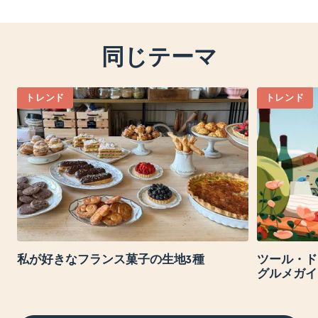
同じテーマ
トレンド
トレンド
私が好きなフランス菓子の生地3種
ツール・ド
グルメガイ