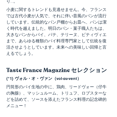
り…。
小麦に関するトレンドも見逃せません。今、フランス
では古代小麦が人気で、それに伴い昔風のパンが流行
しています。伝統的なパン戸棚からお皿へ、パンは潔
く時代を越えました。明日のパン・菓子職人たちは、
大きなパンからパイ、パテ、テリーヌ、ピティヴィエ
まで、あらゆる種類のパイ料理専門家として伝統を復
活させようとしています。未来への美味しい回帰と言
えるでしょう。
Taste France Magazine セレクション
(*1) ヴォル・オ・ヴァン（
vol-au-vent
）
円筒形のパイ生地の中に、鶏肉、リードヴォー（仔牛
の胸腺）、マッシュルーム、トリュフ、ロブスターな
どを詰めて、ソースを添えたフランス料理の記念碑的
メニュー！