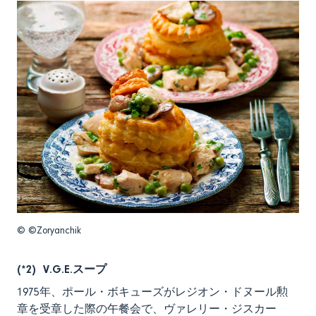
© ©Zoryanchik
(*2) V.G.E.スープ
1975年、ポール・ボキューズがレジオン・ドヌール勲
章を受章した際の午餐会で、ヴァレリー・ジスカー