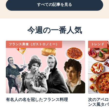
すべての記事を見る
今週の一番人気
フランス美食（ガストロノミー）
トレンド
有名人の名を冠したフランス料理
次のアペロ
ンス風タパ