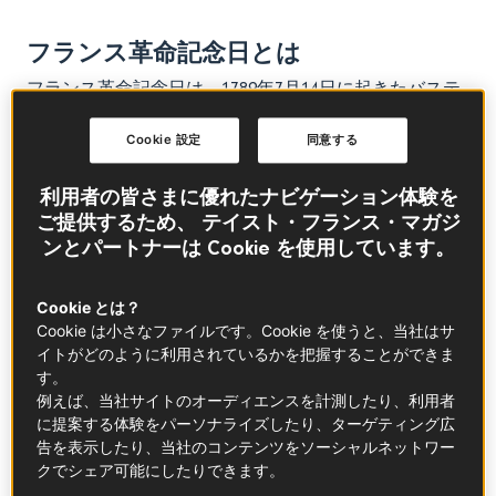
フランス革命記念日とは
フランス革命記念日は、1789年7月14日に起きたバステ
ィーユ襲撃と、翌年の同日に開催された全国連盟祭に
ちなんだフランスの国民的祝日です。
Cookie 設定
同意する
利用者の皆さまに優れたナビゲーション体験を
フランス革命記念日の歴史的背景
ご提供するため、 テイスト・フランス・マガジ
ンとパートナーは Cookie を使用しています。
18世紀後半、フランスは改革派と保守派に分断され、
深刻な経済危機に陥っていました。新たな憲法を起草
しようとしていた第三身分（平民）の人々に同調して
Cookie とは？
いたルイ16世の財務長官が罷免されると、パリ市民の
Cookie は小さなファイルです。Cookie を使うと、当社はサ
怒りが爆発します。市民たちは腐敗した政権に反旗を
イトがどのように利用されているかを把握することができま
す。
翻すために自ら行動を起こし、アンヴァリッド（廃兵
例えば、当社サイトのオーディエンスを計測したり、利用者
院）に侵入して武器を奪いました。
に提案する体験をパーソナライズしたり、ターゲティング広
同じ日、群衆がバスティーユ牢獄も襲撃しました。当
告を表示したり、当社のコンテンツをソーシャルネットワー
時、この牢獄は国事犯の収容所として使われており、
クでシェア可能にしたりできます。