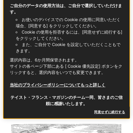
囚人の多くは理由もなく投獄されていました。バステ
ご自分のデータの使用方法は、ご自分で選択していただけま
ィーユ牢獄はルイ16世による圧制の象徴であり、社会
す。
の不公正と不平等のシンボルでもあったのです。
お使いのデバイスでの Cookie の使用に同意いただく
襲撃時点で同牢獄に収監されていた囚人はわずか7人で
場合、[同意する] をクリックしてください。
したが、彼らを解放した民衆の行動は世界中に波紋を
Cookie の使用を拒否するには、[同意せずに続行する]
広げました。 フランス政府の公式ウェブサイトでは、
をクリックしてください。
また、ご自分で Cookie を設定していただくこともで
バスティーユの襲撃を「『アンシャン・レジーム』
きます。
（旧体制）の象徴に対するパリ市民の初勝利」と評し
ています。
選択内容は、6か月間保管されます。
サイトの各ページ下部にある [ Cookie 優先設定] ボタンをク
同年（1789年）のうちにフランス国民の勝利と団結を
リックすると、選択内容をいつでも変更できます。
讃える国民的祝日の制定が計画され、翌年の同日
（1790年7月14日）には、初の「全国連盟祭（Fête de la
当社のプライバシーポリシーについてもっと詳しく
Fédération）」を開催。花火が打ち上げられ、ワインが
ふるまわれ、4日間にわたる祝宴が催されました。
テイスト・フランス・マガジンのチーム一同、皆さまのご信
頼に感謝いたします。
同意せずに続行する