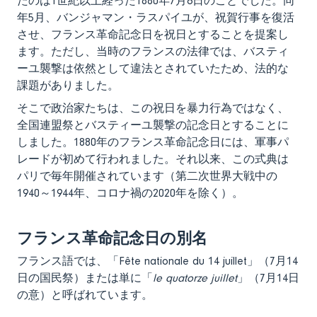
たのは1世紀以上経った1880年7月6日のことでした。同
年5月、バンジャマン・ラスパイユが、祝賀行事を復活
させ、フランス革命記念日を祝日とすることを提案し
ます。ただし、当時のフランスの法律では、バスティ
ーユ襲撃は依然として違法とされていたため、法的な
課題がありました。
そこで政治家たちは、この祝日を暴力行為ではなく、
全国連盟祭とバスティーユ襲撃の記念日とすることに
しました。1880年のフランス革命記念日には、軍事パ
レードが初めて行われました。それ以来、この式典は
パリで毎年開催されています（第二次世界大戦中の
1940～1944年、コロナ禍の2020年を除く）。
フランス革命記念日の別名
フランス語では、「Fête nationale du 14 juillet」（7月14
日の国民祭）または単に「
le quatorze juillet
」（7月14日
の意）と呼ばれています。