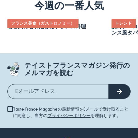
今週の一番人気
フランス美食（ガストロノミー）
トレンド
有名人の名を冠したフランス料理
次のアペロ
ンス風タパ
テイストフランスマガジン発行の
メルマガを読む
Taste France Magazineの最新情報をEメールで受け取ること
に同意し、当方の
プライバシーポリシー
を理解します。