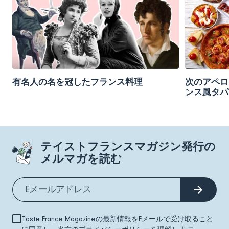
有名人の名を冠したフランス料理
次のアペロ
ンス風タパ
テイストフランスマガジン発行の
メルマガを読む
Taste France Magazineの最新情報をEメールで受け取ること