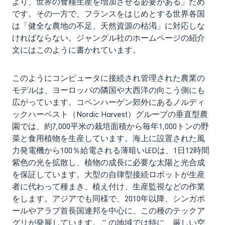
より、世界の食糧生産を増加させる必要がある」ため
です。その一方で、フランスをはじめとする世界各国
は「健全な農地の不足、天然資源の枯渇」に対応しな
ければならない。ジャングル社のホームページの紹介
文にはこのように書かれています。
このようにコンピュータに接続され管理された農業の
モデルは、ヨーロッパの隣国や大西洋の向こう側にも
広がっています。コペンハーゲン郊外にあるノルディ
ックハーベスト（Nordic Harvest）グループの垂直型農
園では、約7,000平米の栽培面積から毎年1,000トンの野
菜と食用植物を生産しています。海上に設置された風
力発電機から100％給電される薄暗いLEDは、1日12時間
紫色の光を拡散し、植物の成長に必要な太陽と光合成
を保証しています。大型の自律型接続ロボットが生産
者に代わって種まき、植え付け、生産監視などの作業
をします。アジアでも同様で、2010年以降、シンガポ
ールやアラブ首長国連邦を中心に、この種のテックア
グリが発展しています。この地域では特に、厳しい空