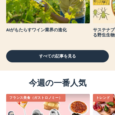
AIがもたらすワイン業界の進化
サステナブ
る野生生物
すべての記事を見る
今週の一番人気
フランス美食（ガストロノミー）
トレンド