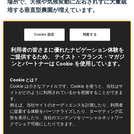
場所で、天候や気候変動に左右されずに大量栽
培する垂直型農園が増えています。
Cookie 設定
同意する
利用者の皆さまに優れたナビゲーション体験を
ご提供するため、 テイスト・フランス・マガジ
ンとパートナーは Cookie を使用しています。
Cookie とは？
Cookie は小さなファイルです。Cookie を使うと、当社はサ
イトがどのように利用されているかを把握することができま
す。
© ©Jackson Gibbs
例えば、当社サイトのオーディエンスを計測したり、利用者
に提案する体験をパーソナライズしたり、ターゲティング広
告を表示したり、当社のコンテンツをソーシャルネットワー
外観からは、この扉の向こうにフランス最大の垂直型
クでシェア可能にしたりできます。
農園があるとは思いもよりません。ところがこのパリ
北部の元工業用倉庫を改造してコンピュータに接続し