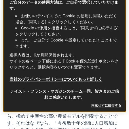
ご自分のデータの使用方法は、ご自分で選択していただけま
た菜園では、ジャングル（Jungle）社がサラダ菜や若
す。
芽、香草を水耕栽培しています。この方法は、栄養分
お使いのデバイスでの Cookie の使用に同意いただく
を含み淀んだ水槽に植物の根を収穫まで浸しておくと
場合、[同意する] をクリックしてください。
いうもので、従来の農業に比べ、水の使用量を最大
Cookie の使用を拒否するには、[同意せずに続行する]
95％削減できる画期的な栽培方法です。10メートル近
をクリックしてください。
また、ご自分で Cookie を設定していただくこともで
い高さに段が設けられ、十数個の水槽を置いて栽培し
きます。
ています。5,000平米の敷地で、20人ほどの従業員が、
パリのスーパーマーケットに卸す野菜を生産している
選択内容は、6か月間保管されます。
のです。同社では、このプロジェクトの実現に800万ユ
サイトの各ページ下部にある [ Cookie 優先設定] ボタンをク
リックすると、選択内容をいつでも変更できます。
ーロを投資しています。ここでは、「有害なもの」
（カビ病、害虫など）と接触することがないため、農
当社のプライバシーポリシーについてもっと詳しく
薬は一切使用していません。植物の生育をコンピュー
タで制御・誘導する、ほぼ無菌状態の空間。このフラ
テイスト・フランス・マガジンのチーム一同、皆さまのご信
ンスのスタートアップ企業の目的は何でしょうか？
頼に感謝いたします。
再生可能エネルギーの利用と化石燃料を大量に消費す
同意せずに続行する
る機械を排除することにより、CO2排出量を削減しなが
ら、極めて生産性の高い農業モデルを開発することで
す。それはなぜなら、「今後数十年の間に人口増加に