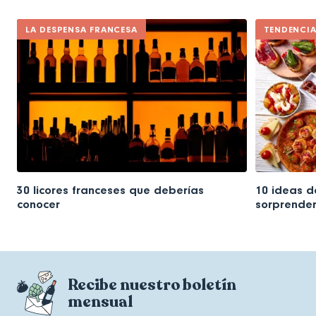
LA DESPENSA FRANCESA
TENDENCI
30 licores franceses que deberías
10 ideas d
conocer
sorprender
Recibe nuestro boletín
mensual