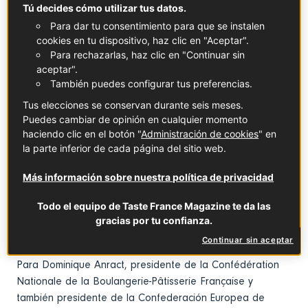
© ©Sergio Arze
Tú decides cómo utilizar tus datos.
Para dar tu consentimiento para que se instalen
“
Al registrar el saber hacer y la cultura de la baguette en
cookies en tu dispositivo, haz clic en "Aceptar".
Para rechazarlas, haz clic en "Continuar sin
el patrimonio cultural inmaterial, la Unesco destaca que
aceptar".
una práctica alimentaria puede constituir un patrimonio
También puedes configurar tus preferencias.
por derecho propio, lo que nos ayuda a ser parte de la
sociedad
”, declaró Audrey Azoulay, directora general de
Tus elecciones se conservan durante seis meses.
Puedes cambiar de opinión en cualquier momento
la UNESCO. Y agregó que este hecho “
celebra toda una
haciendo clic en el botón "
Administración de cookies
" en
cultura: un ritual diario, un elemento estructurante de la
la parte inferior de cada página del sitio web.
comida, un sinónimo de compartir y de convivencia
”.
La ministra de Cultura de Francia, Rima Abdul Malak, ha
Más información sobre nuestra política de privacidad
aplaudido también el "
reconocimiento para los artesanos
Todo el equipo de Taste France Magazine te da las
y esos lugares unificadores que son las panaderías
". La
gracias por tu confianza.
baguette, ha añadido, es "
parte del día a día de los
Continuar sin aceptar
franceses
".
Para Dominique Anract, presidente de la Confédération
Nationale de la Boulangerie-Pâtisserie Française y
también presidente de la Confederación Europea de