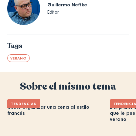
Guillermo Neffke
Editor
Tags
VERANO
Sobre el mismo tema
TENDENCIAS
TENDENCI
Cómo organizar una cena al estilo
Del picnic 
francés
que le pue
verano