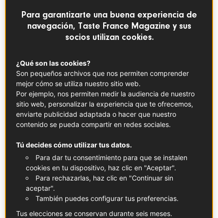
presentadora de televisión y radio, divulgadora y viajera,
Para garantizarte una buena experiencia de
que aquí en España se convirtió en un acara conocida
navegación, Taste France Magazine y sus
gracias a su programa que a diario emitía TVE. Autora de
socios utilizan cookies.
más de treinta libros de cocina, fue galardonada en 2021
con el premio de Periodismo Pau Albornà i Torras en la
feria Gastronomika de San Sebastián. Con este libro,
¿Qué son las cookies?
Son pequeños archivos que nos permiten comprender
según ella misma dice, quiere compartir sus recetas y sus
mejor cómo se utiliza nuestro sitio web.
secretos culinarios con la mayor cantidad de personas
Por ejemplo, nos permiten medir la audiencia de nuestro
posible.
sitio web, personalizar la experiencia que te ofrecemos,
Con un estilo claro y accesible Andrieu presenta 150
enviarte publicidad adaptada o hacer que nuestro
recetas, desde las más clásicas y tradicionales de la
contenido se pueda compartir en redes sociales.
cocina francesa como la quiche lorraine y el boeuf
bourguignon, hasta creaciones más innovadoras que
Tú decides cómo utilizar tus datos.
fusionan sabores de distintas culturas como la ensalada
Para dar tu consentimiento para que se instalen
de higos y queso de cabra o el salmón marinado en té
cookies en tu dispositivo, haz clic en "Aceptar".
Para rechazarlas, haz clic en "Continuar sin
verde.
aceptar".
Cada receta está explicada con mucho detalle y es fácil
También puedes configurar tus preferencias.
de seguir, lo que hace que este libro sea una buena
Tus elecciones se conservan durante seis meses.
propuesta tanto para personas novatas en la cocina o