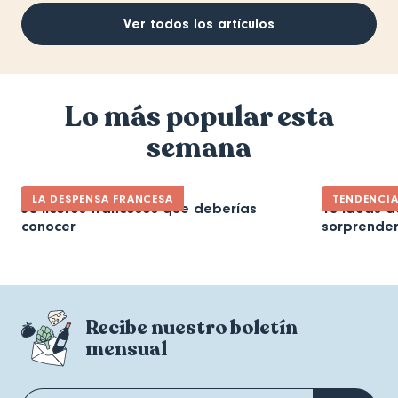
Ver todos los artículos
Lo más popular esta
semana
LA DESPENSA FRANCESA
TENDENCI
30 licores franceses que deberías
10 ideas d
conocer
sorprender
Recibe nuestro boletín
mensual