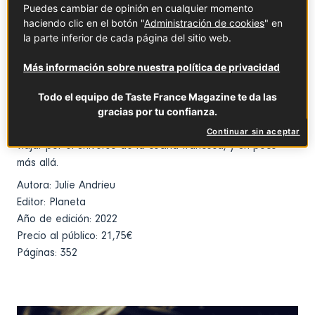
Puedes cambiar de opinión en cualquier momento
que ya cuenten con una experiencia previa y busquen
haciendo clic en el botón "
Administración de cookies
" en
recetas nuevas.
la parte inferior de cada página del sitio web.
Otro dato: cada receta viene acompañada de una breve
introducción en la que Julie nos cuenta su historia
Más información sobre nuestra política de privacidad
personal y sus recuerdos relacionados con el plato en
cuestión, lo que le da un toque muy personal y lo hace
Todo el equipo de Taste France Magazine te da las
gracias por tu confianza.
más interesante de leer.
Si te gusta la gastronomía (y cocinar), este libro te hará
Continuar sin aceptar
viajar por el universo de la cocina francesa, y un poco
más allá.
Autora: Julie Andrieu
Editor: Planeta
Año de edición: 2022
Precio al público: 21,75€
Páginas: 352