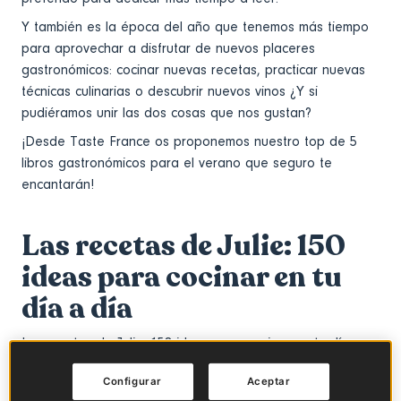
Y también es la época del año que tenemos más tiempo
para aprovechar a disfrutar de nuevos placeres
gastronómicos: cocinar nuevas recetas, practicar nuevas
técnicas culinarias o descubrir nuevos vinos ¿Y si
pudiéramos unir las dos cosas que nos gustan?
¡Desde Taste France os proponemos nuestro top de 5
libros gastronómicos para el verano que seguro te
encantarán!
Las recetas de Julie: 150
ideas para cocinar en tu
día a día
Las recetas de Julie: 150 ideas para cocinar en tu día a
día" es un libro que te transportará al corazón de la
Configurar
Aceptar
gastronomía francesa. Julie Andrieu es cocinera,