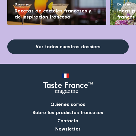
Dossier
Dossier
Recetas de cócteles franceses y
Ideas pa
de inspiración francesa
francés
Ver todos nuestros dossiers
Quienes somos
Sobre los productos franceses
Contacto
Newsletter