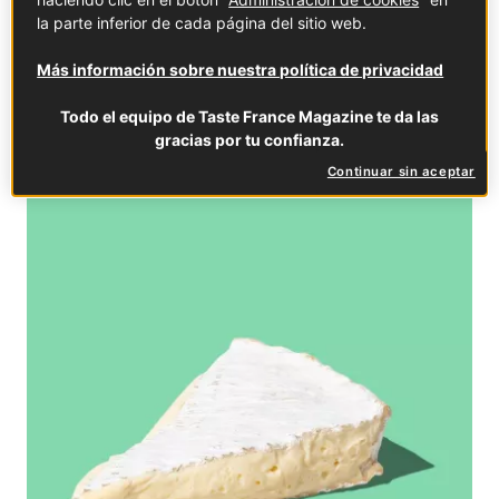
mantener su legado, además de un equipo
la parte inferior de cada página del sitio web.
consagrado de queseros que ayuda a mantener viva
la tradición.
Más información sobre nuestra política de privacidad
QUESO
ILE-DE-FRANCE
Todo el equipo de Taste France Magazine te da las
gracias por tu confianza.
Continuar sin aceptar