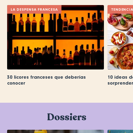
LA DESPENSA FRANCESA
TENDENCI
30 licores franceses que deberías
10 ideas d
conocer
sorprender
Dossiers