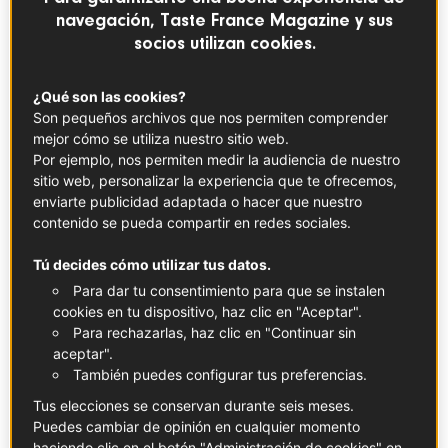
navegación, Taste France Magazine y sus
socios utilizan cookies.
¿Qué son las cookies?
Son pequeños archivos que nos permiten comprender
mejor cómo se utiliza nuestro sitio web.
Por ejemplo, nos permiten medir la audiencia de nuestro
sitio web, personalizar la experiencia que te ofrecemos,
CONOCE AL PRODUCTOR
enviarte publicidad adaptada o hacer que nuestro
El rey de los quesos: el
contenido se pueda compartir en redes sociales.
brie de Meaux
Tú decides cómo utilizar tus datos.
Para dar tu consentimiento para que se instalen
cookies en tu dispositivo, haz clic en "Aceptar".
El brie de Meaux lleva existiendo siglos, pero su
Para rechazarlas, haz clic en "Continuar sin
elaboración sigue siendo un arte. Este queso de
aceptar".
corteza enmohecida y olor intenso fue nombrado «el
También puedes configurar tus preferencias.
rey de los quesos y el queso de los reyes» en el
Tus elecciones se conservan durante seis meses.
Congreso de Viena de 1815. Cuenta con la etiqueta
Puedes cambiar de opinión en cualquier momento
de denominación de origen protegida (AOP) para
haciendo clic en el botón "
Administración de cookies
" en