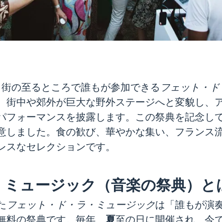
、街の至るところで誰もが参加できる
フェット・ド
。街中や郊外が巨大な野外ステージへと変貌し、
パフォーマンスを披露します。この祭典を記念し
意しました。食の歓び、華やかな集い、フランス
レスなセレクションです。
・ミュージック（音楽の祭典）と
た
フェット・ド・ラ・ミュージック
は「誰もが演
夏
無料の祭典です。毎年、
至の日に開催され、今