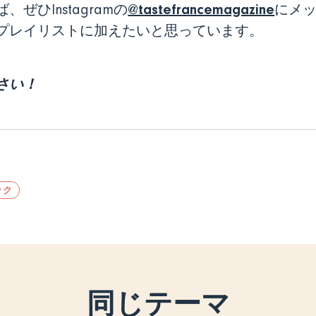
@tastefrancemagazine
ひInstagramの
にメ
プレイリストに加えたいと思っています。
さい！
ック
同じテーマ