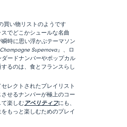
の買い物リストのようです
ラスでどこかシュールな名曲
が瞬時に思い浮かぶテーマソン
Champagne Supernova
』、ロ
ンダードナンバーやポップカル
通するのは、食とフランスらし
てセレクトされたプレイリスト
じさせるナンバーが極上のコー
アペリティフ
して楽しむ
にも、
生をもっと楽しむためのプレイ