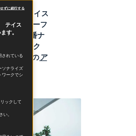
意せずに続行する
典）を、テイス
？食をモチーフ
、 テイス
います。
り上げる定番ナ
ンドトラック
ニック
、夏の
ア
利用されている
ーソナライズ
トワークでシ
クリックして
ださい。