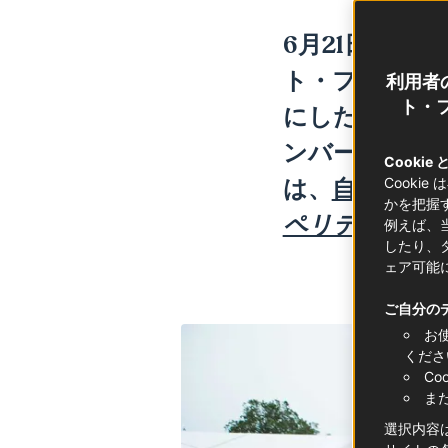
6月21日の
フェ
ト・フランス
利用者
ト・フ
にした歌詞が
ンバーまで、
Cookie
は、
自宅で楽
Cooki
かを把握
ペリティフ
に
例えば、
したり、
ェア可能
ご自分の
お
くださ
C
ま
選択内容