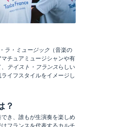
・ラ・ミュージック
（音楽の
アマチュアミュージシャンや有
て
、テイスト・フランス
らしい
流ライフスタイルをイメージし
は？
奏でき、誰もが生演奏を楽しめ
ではフランスを代表するカルチ