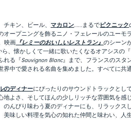
マカロン
ピクニック
、チキン、ビール、
……まるで
のオープニングを飾るニノ・フェレールのユーモ
『レミーのおいしいレストラン』
。映画
のシーン
から、懐かしくて一緒に歌いたくなるオアシスの『
ふれる『
Sauvignon Blanc
』まで、フランスのスタ
世界中で愛される名曲を集めました。すべてに共
ルのディナー
にぴったりのサウンドトラックとし
心地よさ、そしてほんの少しリッチな雰囲気を感
。のんびり味わう夏のディナーにも、リラックス
。美味しい料理を気心の知れた仲間と味わい、人