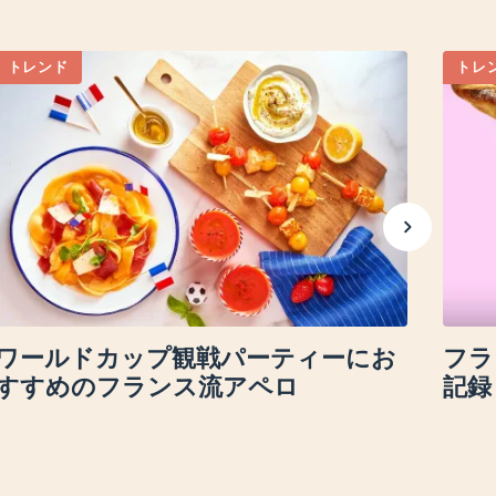
トレンド
トレ
ワールドカップ観戦パーティーにお
フラ
すすめのフランス流アペロ
記録