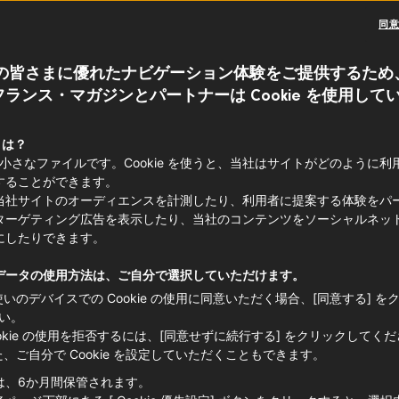
同
ット・ド・ラ・ミュージック
（音楽の祭
のグルメなプレイリストで祝いませんか
の皆さまに優れたナビゲーション体験をご提供するため
ランス・マガジンとパートナーは Cookie を使用して
魅力的なフランスの名曲から、気分を盛
テイスト・フランスがセレクトしたサウ
 とは？
しむフレンチスタイルのディナー
や
ピク
e は小さなファイルです。Cookie を使うと、当社はサイトがどのように
することができます。
ぴったりです。
当社サイトのオーディエンスを計測したり、利用者に提案する体験をパ
ターゲティング広告を表示したり、当社のコンテンツをソーシャルネッ
にしたりできます。
データの使用方法は、ご自分で選択していただけます。
使いのデバイスでの Cookie の使用に同意いただく場合、[同意する] を
い。
ookie の使用を拒否するには、[同意せずに続行する] をクリックしてく
た、ご自分で Cookie を設定していただくこともできます。
は、6か月間保管されます。