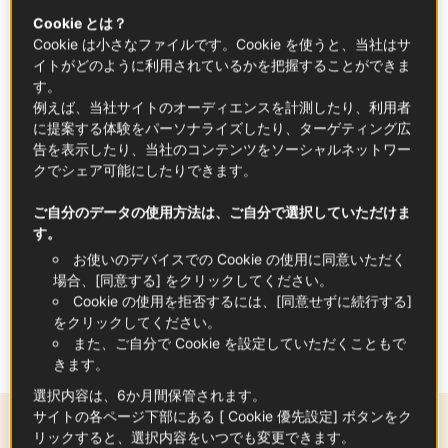
Cookie とは？
Cookie は小さなファイルです。Cookie を使うと、当社はサ
イトがどのように利用されているかを把握することができま
す。
例えば、当社サイトのオーディエンスを計測したり、利用者
に提案する体験をパーソナライズしたり、ターゲティング広
告を表示したり、当社のコンテンツをソーシャルネットワー
クでシェア可能にしたりできます。
ご自分のデータの使用方法は、ご自分で選択していただけま
す。
お使いのデバイスでの Cookie の使用に同意いただく
場合、[同意する] をクリックしてください。
Cookie の使用を拒否するには、[同意せずに続行する]
タグ
をクリックしてください。
また、ご自分で Cookie を設定していただくこともで
肉類
ビーフ
きます。
選択内容は、6か月間保管されます。
サイトの各ページ下部にある [ Cookie 優先設定] ボタンをク
同じテーマ
リックすると、選択内容をいつでも変更できます。