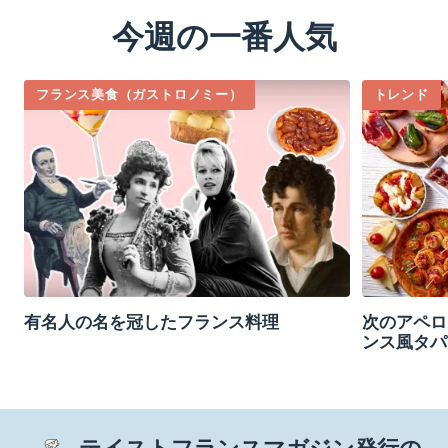
今週の一番人気
フランス美食（ガストロノミー）
トレンド
有名人の名を冠したフランス料理
次のアペロ
ンス風タパ