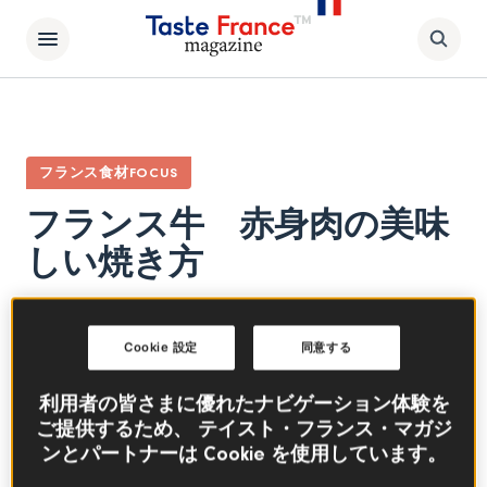
フランス食材FOCUS
フランス牛 赤身肉の美味
しい焼き方
肉類
ビーフ
Cookie 設定
同意する
フランス牛の素材の良さを最大限に引き出す、
その美味しい焼き方とは…？おうちでも実践で
利用者の皆さまに優れたナビゲーション体験を
きるお肉の焼き方を、シェフに伝授して頂きま
ご提供するため、 テイスト・フランス・マガジ
す！
ンとパートナーは Cookie を使用しています。