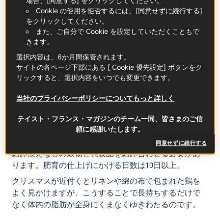
場合、[同意する] をクリックしてください。
世紀以上の時を経て、ブレス鶏はブリア＝サヴァラン
Cookie の使用を拒否するには、[同意せずに続行する]
のお墨付きを獲得します。この著名な美食家は自著
をクリックしてください。
また、ご自分で Cookie を設定していただくこともで
『味覚の生理学』の中でブレス鶏を『家禽の女王、王
きます。
の家禽』と称えました。
選択内容は、6か月間保管されます。
1957年には国民議会がブリア＝サヴァランの教えに倣
サイトの各ページ下部にある [ Cookie 優先設定] ボタンをク
いAOC（原産地統制呼称）を認定。その後、ブレス鶏
リックすると、選択内容をいつでも変更できます。
はAOP認定を獲得します。仕様書は厳格この上なく、屋
外（豊かな牧草地15 m2）と快適な鶏舎（1 m2あたり12
当社のプライバシーポリシーについてもっと詳しく
羽）での飼育、飼育期間はプレ4ヵ月、プラルド5ヵ
月、七面鳥7ヵ月、シャポン8ヵ月とされ、さらに餌に
テイスト・フランス・マガジンのチーム一同、皆さまのご信
頼に感謝いたします。
ついては全体の3分の1が自然界で自ら捕獲する虫な
ど、残りの3分の2はAOP認定地域内で生産された遺伝子
同意せずに続行する
組み換えなしの穀物と乳製品を組み合わせる必要があ
ります。肥育の仕上げにかける日数は10日以上。
クリスマスが近付くとリネンや綿の布で包まれた鶏を
よく見かけますが、こうすることで長持ちするだけで
なく体内の脂肪が全身にくまなくゆきわたるのです。