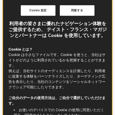
リヨンの北で広く生産される
AOP（原産地保
Cookie 設定
同意する
護呼称）
ブレス鶏は、多くのシェフや美食家た
ちの心を掴んで離しません。もちろんこれには
利用者の皆さまに優れたナビゲーション体験を
理由があります！一年を通じて食される若鶏
ご提供するため、 テイスト・フランス・マガジ
（プレ、プラルド）はもとより、クリスマスに
ンとパートナーは Cookie を使用しています。
欠かせない七面鳥やシャポンに至るまで、類例
のないその風味と柔らかな食感は厳格な仕様に
Cookie とは？
Cookie は小さなファイルです。Cookie を使うと、当社はサ
基づく管理の賜物なのです。
イトがどのように利用されているかを把握することができま
す。
知っておきたいこと
例えば、当社サイトのオーディエンスを計測したり、利用者
に提案する体験をパーソナライズしたり、ターゲティング広
告を表示したり、当社のコンテンツをソーシャルネットワー
ブレス鶏という呼称が初めて登場したのは16世紀末。
クでシェア可能にしたりできます。
サヴォワ地方の侵略者からこの街を守った領主に丸々
と太ったこの立派な鶏を住民が2ダースほど献上した、
ご自分のデータの使用方法は、ご自分で選択していただけま
との記録がブール＝カン＝ブレスに残っています。極
す。
上の食材として、当時既に選り抜きの贈答品であった
お使いのデバイスでの Cookie の使用に同意いただく
ことが伺えるエピソードといえるでしょう。それから2