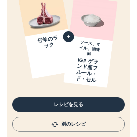
仔
羊
の
ラ
ッ
ソース、オ
イル、調味
ク
料
IGP ゲ
ラ
ド
産
フ
ー
ル
・
・
セ
ン
ル
ド
ル
レシピを見る
別のレシピ