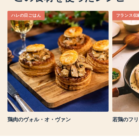
ハレの日ごはん
フランス伝
鶏肉のヴォル・オ・ヴァン
若鶏のフリ