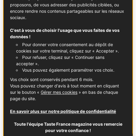
Voir la fiche
Voir la fiche
proposons, de vous adresser des publicités ciblées, ou
encore rendre nos contenus partageables sur les réseaux
sociaux.
C'est à vous de choisir l'usage que vous faites de vos
données !
Pour donner votre consentement au dépôt de
AOP Chinon
AOP Muscadet
cookies sur votre terminal, cliquez sur « Accepter ».
Voir la fiche
Voir la fiche
Pour refuser, cliquez sur « Continuer sans
accepter ».
Vous pouvez également paramétrer vos choix.
Dans son histoire, le vignoble français a été traversé par
Vos choix sont conservés pendant 6 mois.
des crises, des rebonds, des désastres liés aux maladies
Vous pouvez changer d'avis à tout moment en cliquant
comme le phylloxéra à la fin du XIXe et au début du XXe
sur le bouton «
Gérer mes cookies
» en bas de chaque
siècle, ou encore des évolutions techniques… Les années
page du site.
70, 80 voire 90 ont vu, elles, l’avènement d’une viticulture
nourrie par un attirail de produits phytosanitaires,
En savoir plus sur notre politique de confidentialité
œnologiques et d’outils technologiques. Certes, ils
apportaient un confort de travail mais, au tournant des
Toute l'équipe Taste France magazine vous remercie
pour votre confiance !
années 2000, les effets néfastes de certains sur les sols,