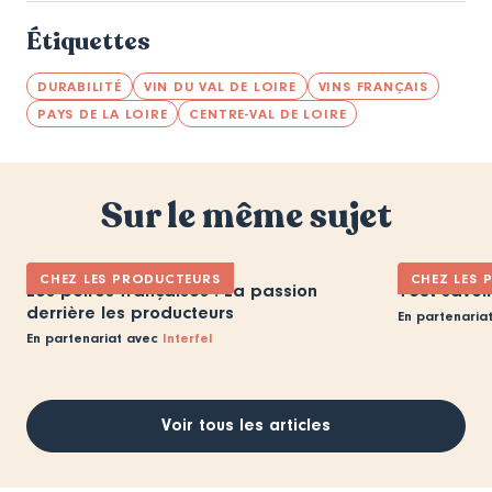
Étiquettes
DURABILITÉ
VIN DU VAL DE LOIRE
VINS FRANÇAIS
PAYS DE LA LOIRE
CENTRE-VAL DE LOIRE
Sur le même sujet
CHEZ LES PRODUCTEURS
CHEZ LES 
Les poires françaises : La passion
Tout savoir
derrière les producteurs
En partenaria
En partenariat avec
Interfel
Voir tous les articles