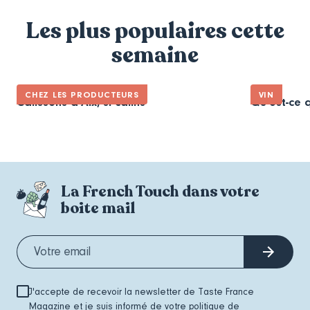
Les plus populaires cette
semaine
CHEZ LES PRODUCTEURS
VIN
Calissons d’Aix, si câlins
Qu’est-ce q
La French Touch dans votre
boite mail
J'accepte de recevoir la newsletter de Taste France
Magazine et je suis informé de votre
politique de