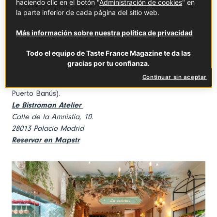
haciendo clic en el botón "
Administración de cookies
" en
Más allá de su carta, fulgen platos por encargo como los
la parte inferior de cada página del sitio web.
monumentales solomillo Wellington, lenguado
meunière
,
Más información sobre nuestra política de privacidad
bullabesa, pichón del Mont Royal en salmis, riñones a la
mostaza y mollejas de ternera con colmenillas. O el
soufflé
Todo el equipo de Taste France Magazine te da las
a la vainilla. Por supuesto, la carta de vinos franceses (y
gracias por tu confianza.
españoles elaborados por franceses) es de absoluto
Continuar sin aceptar
escándalo. Tiene sucursal en Marbella (Corte Inglés,
Puerto Banús).
Le Bistroman Atelier
Calle de la Amnistía, 10.
28013 Palacio Madrid
Reservar en Mapstr