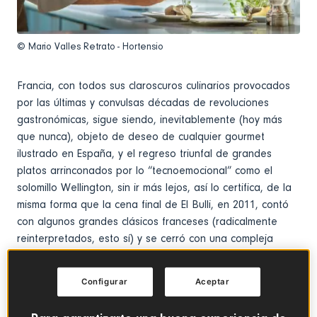
© Mario Valles Retrato - Hortensio
Francia, con todos sus claroscuros culinarios provocados
por las últimas y convulsas décadas de revoluciones
gastronómicas, sigue siendo, inevitablemente (hoy más
que nunca), objeto de deseo de cualquier gourmet
ilustrado en España, y el regreso triunfal de grandes
platos arrinconados por lo “tecnoemocional” como el
solomillo Wellington, sin ir más lejos, así lo certifica, de la
misma forma que la cena final de El Bulli, en 2011, contó
con algunos grandes clásicos franceses (radicalmente
reinterpretados, esto sí) y se cerró con una compleja
versión del mítico “melocotón Melba”, el plato que
sumaba el número 1846 del restaurante, ordenación que
Configurar
Aceptar
Adrià hizo encajar para hacerla coincidir con la fecha de
nacimiento de Escoffier.