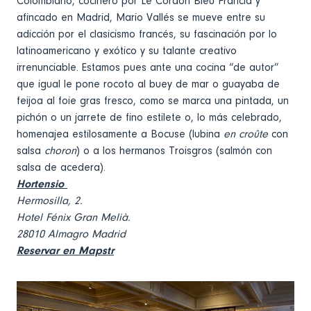
Colombiano, cocinero por Le Cordon Bleu Francia y
afincado en Madrid, Mario Vallés se mueve entre su
adicción por el clasicismo francés, su fascinación por lo
latinoamericano y exótico y su talante creativo
irrenunciable. Estamos pues ante una cocina “de autor”
que igual le pone rocoto al buey de mar o guayaba de
feijoa al foie gras fresco, como se marca una pintada, un
pichón o un jarrete de fino estilete o, lo más celebrado,
homenajea estilosamente a Bocuse (lubina
en croûte
con
salsa
choron
) o a los hermanos Troisgros (salmón con
salsa de acedera).
Hortensio
Hermosilla, 2.
Hotel Fénix Gran Melià.
28010 Almagro Madrid
Reservar en Mapstr