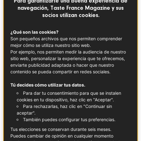
Para garantizarte una buena experiencia de
Y así es como el movimiento pendular de las grandes
navegación, Taste France Magazine y sus
tendencias nos ha regresado, de alguna manera, al
socios utilizan cookies.
origen, a Francia, cuya cocina tiene ahora vara alta en
nuestro país, como lo demuestra el panorama de la
¿Qué son las cookies?
restauración madrileña, con una soberbia oferta francesa
Son pequeños archivos que nos permiten comprender
fundamentada en sus grandes clásicos de siempre.
mejor cómo se utiliza nuestro sitio web.
Por ejemplo, nos permiten medir la audiencia de nuestro
sitio web, personalizar la experiencia que te ofrecemos,
Le Bistroman Atelier
enviarte publicidad adaptada o hacer que nuestro
Probablemente, el mejor restaurante francés que ha
contenido se pueda compartir en redes sociales.
tenido Madrid. Hay consenso en esta opinión, no ajena al
Tú decides cómo utilizar tus datos.
talento de su chef, Stéphane del Río, ni al de su creador,
Para dar tu consentimiento para que se instalen
Miguel Ángel García Marinelli. Los dos se conjuraron para
cookies en tu dispositivo, haz clic en "Aceptar".
abrir, frente al Palacio de Oriente, esta virtuosa
Para rechazarlas, haz clic en "Continuar sin
brasserie
, exquisitamente
chic
y cuya base es el alto
aceptar".
producto. Y unas elaboraciones impecables: caracoles
También puedes configurar tus preferencias.
bourguignone
, terrina de salmón, paté de
campagne
,
Tus elecciones se conservan durante seis meses.
sopa de cebolla, confit o magret de pato asado, vieiras a
Puedes cambiar de opinión en cualquier momento
la bretona o raya a la mantequilla negra.