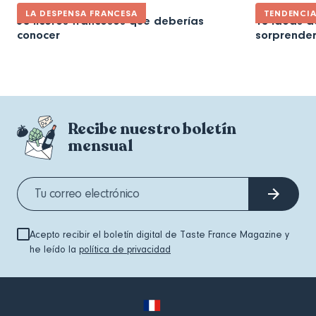
LA DESPENSA FRANCESA
TENDENCI
30 licores franceses que deberías
10 ideas d
conocer
sorprender
Recibe nuestro boletín
mensual
Acepto recibir el boletín digital de Taste France Magazine y
he leído la
política de privacidad