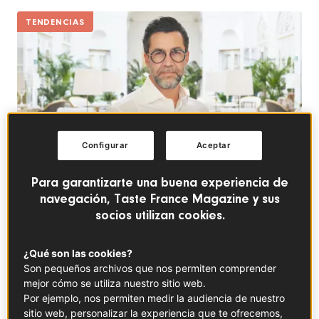
TENDENCIAS
Configurar
Aceptar
Para garantizarte una buena experiencia de
navegación, Taste France Magazine y sus
socios utilizan cookies.
Una experiencia gastronómica francesa
sugerente, atractiva y divertida con Quique
Dacosta
¿Qué son las cookies?
Son pequeños archivos que nos permiten comprender
mejor cómo se utiliza nuestro sitio web.
TENDENCIAS
Por ejemplo, nos permiten medir la audiencia de nuestro
sitio web, personalizar la experiencia que te ofrecemos,