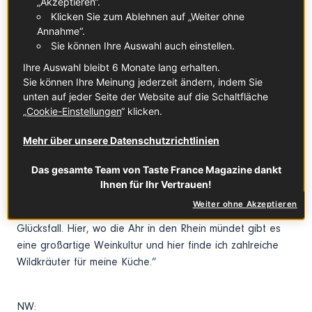
„Akzeptieren“.
„Die Idee kam mir, während meiner Ausbildung zum Koch.
Klicken Sie zum Ablehnen auf „Weiter ohne
Ich bekam damals das Buch „Der Rhein“ von Victor Hugo
Annahme“.
in die Hände. Nach der Lektüre fasste ich den Entschluss,
Sie können Ihre Auswahl auch einstellen.
einmal in meinem Leben für ein paar Jahre an den Rhein
Ihre Auswahl bleibt 6 Monate lang erhalten.
zu ziehen, um hier neue Erfahrungen als Koch zu
Sie können Ihre Meinung jederzeit ändern, indem Sie
sammeln.“
unten auf jeder Seite der Website auf die Schaltfläche
„
Cookie-Einstellungen
“ klicken.
NW:
Mehr über unsere Datenschutzrichtlinien
„Das war 1975.“
Das gesamte Team von Taste France Magazine dankt
JMD:
Ihnen für Ihr Vertrauen!
„Ja und damals hätte ich mir nicht gedacht, dass ich in
Weiter ohne Akzeptieren
Deutschland bleiben würde. Aber für mich war Sinzig ein
Glücksfall. Hier, wo die Ahr in den Rhein mündet gibt es
eine großartige Weinkultur und hier finde ich zahlreiche
Wildkräuter für meine Küche.“
NW: