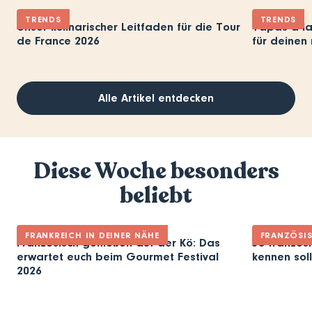
TRENDS
TRENDS
Unser kulinarischer Leitfaden für die Tour
Tapas à la
de France 2026
für deinen 
Alle Artikel entdecken
Diese Woche besonders
beliebt
FRANKREICH IN DEINER NÄHE
FRANZÖSI
Französisch genießen auf der Kö: Das
30 französi
erwartet euch beim Gourmet Festival
kennen soll
2026