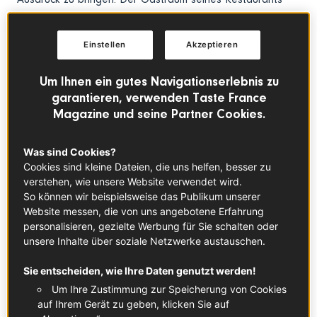
gibt den Blick auf den hauseigenen Wildkräutergarten frei.
Einstellen
Akzeptieren
Um Ihnen ein gutes Navigationserlebnis zu
garantieren, verwenden Taste France
Magazine und seine Partner Cookies.
Was sind Cookies?
Cookies sind kleine Dateien, die uns helfen, besser zu
verstehen, wie unsere Website verwendet wird.
So können wir beispielsweise das Publikum unserer
Website messen, die von uns angebotene Erfahrung
personalisieren, gezielte Werbung für Sie schalten oder
unsere Inhalte über soziale Netzwerke austauschen.
Sie entscheiden, wie Ihre Daten genutzt werden!
Nikolai Wojtko:
„Jean-Marie, was hat dich an den Rhein verschlagen?“
Um Ihre Zustimmung zur Speicherung von Cookies
auf Ihrem Gerät zu geben, klicken Sie auf
Jean-Marie Dumaine: