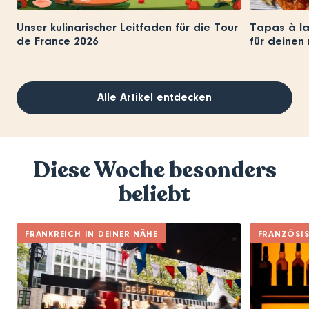
Unser kulinarischer Leitfaden für die Tour
Tapas à la
de France 2026
für deinen 
Alle Artikel entdecken
Diese Woche besonders
beliebt
FRANKREICH IN DEINER NÄHE
FRANZÖSI