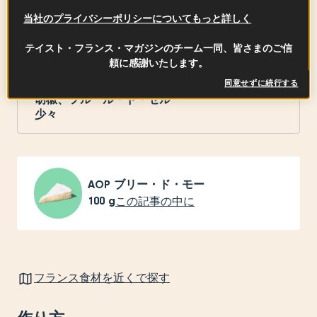
当社のプライバシーポリシーについてもっと詳しく
無塩バター
250
g
テイスト・フランス・マガジンのチーム一同、皆さまのご信
頼に感謝いたします。
同意せずに続行する
胡椒、フルール・ド・セル
少々
AOP ブリー・ド・モー
100
g
この記事の中に
フランス食材を近くで探す