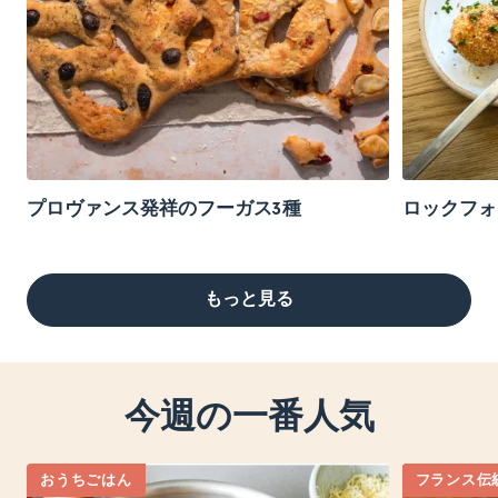
プロヴァンス発祥のフーガス3種
ロックフォ
もっと見る
今週の一番人気
おうちごはん
フランス伝