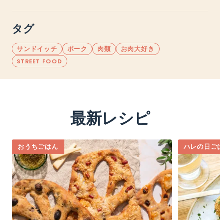
タグ
サンドイッチ
ポーク
肉類
お肉大好き
STREET FOOD
最新レシピ
おうちごはん
ハレの日ご