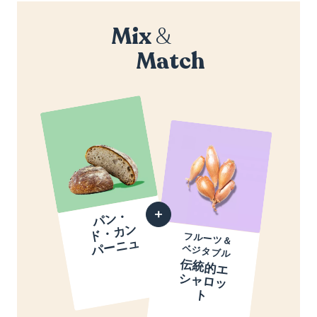
Mix
&
Match
パ
ン
・
ド
・
カ
パ
ー
ニ
ン
フルーツ＆
ュ
ベジタブル
伝
統
的
エ
ャ
ロ
ッ
シ
ト