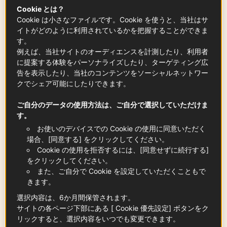
Cookie とは？
Cookie は小さなファイルです。Cookie を使うと、当社はサ
豚肩ロース
イトがどのように利用されているかを把握することができま
200
g
す。
例えば、当社サイトのオーディエンスを計測したり、利用者
に提案する体験をパーソナライズしたり、ターゲティング広
告を表示したり、当社のコンテンツをソーシャルネットワー
くるみ
クでシェア可能にしたりできます。
100
g
ご自分のデータの使用方法は、ご自分で選択していただけま
す。
お使いのデバイスでの Cookie の使用に同意いただく
グラニ―・スミス リンゴ
場合、[同意する] をクリックしてください。
2
個
Cookie の使用を拒否するには、[同意せずに続行する]
をクリックしてください。
また、ご自分で Cookie を設定していただくこともで
きます。
ブリオッシュ
選択内容は、6か月間保管されます。
1
ロール
サイトの各ページ下部にある [ Cookie 優先設定] ボタンをク
リックすると、選択内容をいつでも変更できます。