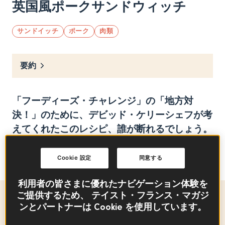
英国風ポークサンドウィッチ
サンドイッチ
ポーク
肉類
要約
「フーディーズ・チャレンジ」の「地方対
決！」のために、デビッド・ケリーシェフが考
えてくれたこのレシピ、誰が断れるでしょう。
デビッドシェフ考案の､美しい「英国風ポーク
サンドウィッチ」をご紹介します。
Cookie 設定
同意する
利用者の皆さまに優れたナビゲーション体験を
ご提供するため、 テイスト・フランス・マガジ
材料
-
+
for
ンとパートナーは Cookie を使用しています。