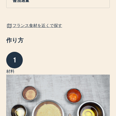
醤油適量
フランス食材を近くで探す
作り方
1
材料