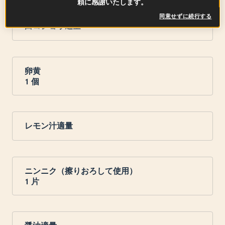
頼に感謝いたします。
同意せずに続行する
白コショウ適量
卵黄
1
個
レモン汁適量
ニンニク（擦りおろして使用）
1
片