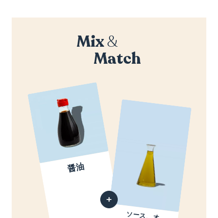
Mix
&
Match
醤油
ソース、オ
イル、調味