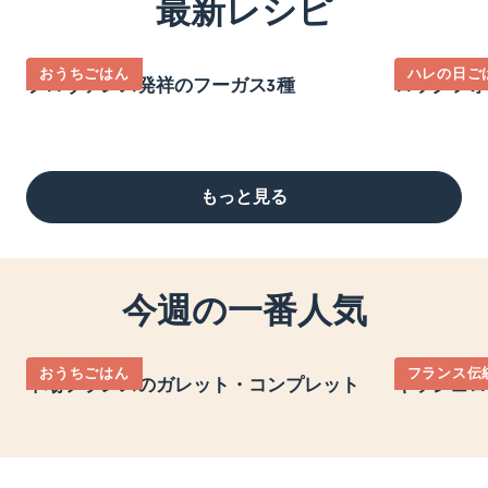
最新レシピ
おうちごはん
ハレの日ご
プロヴァンス発祥のフーガス3種
ロックフォ
もっと見る
今週の一番人気
おうちごはん
フランス伝
本場フランスのガレット・コンプレット
キッシュロ