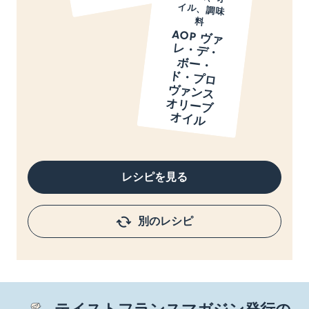
料
AOP ヴ
ァ
・
デ
・
ー
・
・
プ
ロ
ァ
ン
ス
リ
ー
ブ
イ
ル
レ
ボ
ド
ヴ
オ
オ
レシピを見る
別のレシピ