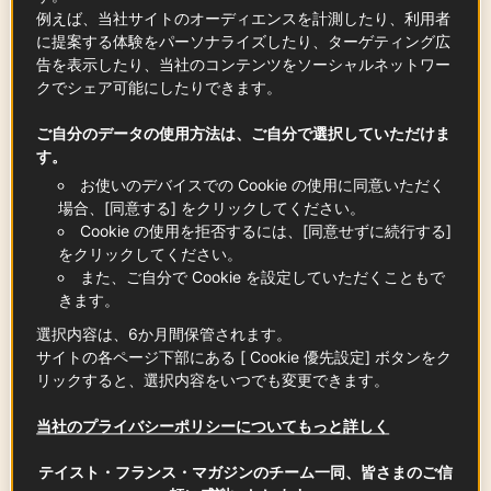
可）
例えば、当社サイトのオーディエンスを計測したり、利用者
1
ℓ
に提案する体験をパーソナライズしたり、ターゲティング広
告を表示したり、当社のコンテンツをソーシャルネットワー
クでシェア可能にしたりできます。
ひよこ豆の粉（フランス産）
ご自分のデータの使用方法は、ご自分で選択していただけま
220
g
す。
お使いのデバイスでの Cookie の使用に同意いただく
場合、[同意する] をクリックしてください。
Cookie の使用を拒否するには、[同意せずに続行する]
AOP ヴァレ・デ・ボー・ド・プロヴァン
をクリックしてください。
ス オリーブオイル
また、ご自分で Cookie を設定していただくこともで
250
ml
きます。
この記事の中に
選択内容は、6か月間保管されます。
サイトの各ページ下部にある [ Cookie 優先設定] ボタンをク
リックすると、選択内容をいつでも変更できます。
IGP ゲランド産フルール・ド・セル
当社のプライバシーポリシーについてもっと詳しく
1
適量
この記事の中に
テイスト・フランス・マガジンのチーム一同、皆さまのご信