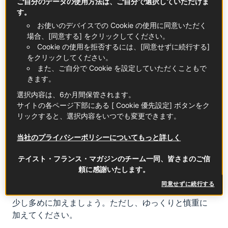
ご自分のデータの使用方法は、ご自分で選択していただけま
す。
キールはどこで生まれましたか？
お使いのデバイスでの Cookie の使用に同意いただく
場合、[同意する] をクリックしてください。
キールの発祥地はフランスの
ブルゴーニュ地方
です。
Cookie の使用を拒否するには、[同意せずに続行する]
をクリックしてください。
また、ご自分で Cookie を設定していただくこともで
どうやってつくりますか？
きます。
ほとんどのキールカクテルは、白ワインとクレーム・
選択内容は、6か月間保管されます。
ド・カシスを9対1の割合で合わせます。つまり、白ワ
サイトの各ページ下部にある [ Cookie 優先設定] ボタンをク
リックすると、選択内容をいつでも変更できます。
イン90mLに対してカシスリキュールは10mLです。ただ
し、白ワインなら何でもよいというわけではありませ
当社のプライバシーポリシーについてもっと詳しく
ん。キールカクテルに入れるのは、アリゴテという
ブ
ルゴーニュの白ワイン
です。
テイスト・フランス・マガジンのチーム一同、皆さまのご信
アリゴテが手に入らない場合は、酸味が強くすっきり
頼に感謝いたします。
したブルゴーニュの白ワイン（シャブリなど）がおす
同意せずに続行する
すめです。甘いカクテルがお好みなら、リキュールを
少し多めに加えましょう。ただし、ゆっくりと慎重に
加えてください。