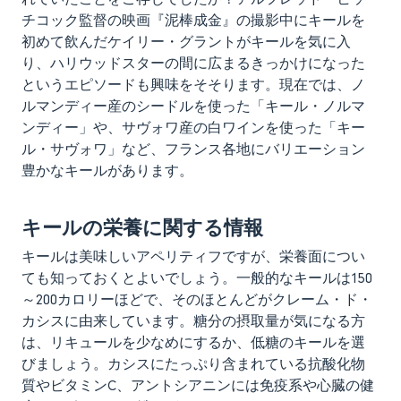
チコック監督の映画『泥棒成金』の撮影中にキールを
初めて飲んだケイリー・グラントがキールを気に入
り、ハリウッドスターの間に広まるきっかけになった
というエピソードも興味をそそります。現在では、ノ
ルマンディー産のシードルを使った「キール・ノルマ
ンディー」や、サヴォワ産の白ワインを使った「キー
ル・サヴォワ」など、フランス各地にバリエーション
豊かなキールがあります。
キールの栄養に関する情報
キールは美味しいアペリティフですが、栄養面につい
ても知っておくとよいでしょう。一般的なキールは150
～200カロリーほどで、そのほとんどがクレーム・ド・
カシスに由来しています。糖分の摂取量が気になる方
は、リキュールを少なめにするか、低糖のキールを選
びましょう。カシスにたっぷり含まれている抗酸化物
質やビタミンC、アントシアニンには免疫系や心臓の健