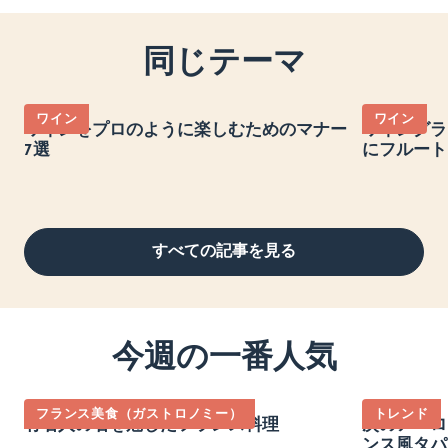
同じテーマ
ワイン
ワイン
ワインをプロのように楽しむためのマナー
ワイングラ
7選
にフルート
すべての記事を見る
今週の一番人気
フランス美食（ガストロノミー）
トレンド
有名人の名を冠したフランス料理
次のアペロ
ンス風タパ