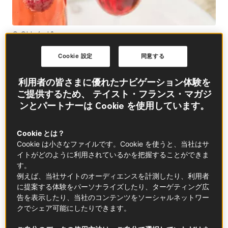
© ©bhofack2
Cookie 設定
同意する
この記事の中に
利用者の皆さまに優れたナビゲーション体験を
ご提供するため、 テイスト・フランス・マガジ
ンとパートナーは Cookie を使用しています。
Cookie とは？
クレーム・ド・カシス
Cookie は小さなファイルです。Cookie を使うと、当社はサ
詳しく知る
イトがどのように利用されているかを把握することができま
す。
例えば、当社サイトのオーディエンスを計測したり、利用者
キールってどんなお酒？
に提案する体験をパーソナライズしたり、ターゲティング広
告を表示したり、当社のコンテンツをソーシャルネットワー
キールは、白ワインと
カシスのリキュール（クレー
クでシェア可能にしたりできます。
ム・ド・カシス）
でつくるフランスのポピュラーなカ
クテルです