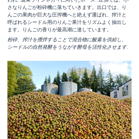
われ…選果ラインや方々に向いたホース…左側では、小
さなりんごが粉砕機に落ちていきます。出口では、り
んごの果肉が巨大な圧搾機へと絶えず運ばれ、搾汁と
呼ばれるシードル用のりんご果汁をリズムよく抽出し
ます。りんごの香りが最高潮に達しています。
粉砕、搾汁を攪拌することで混合物に酸素を供給し、
シードルの自然発酵をうながす酵母を活性化させます
.