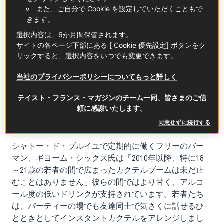
また、ご自分で Cookie を設定していただくこともで
きます。
選択内容は、6か月間保管されます。
サイトの各ページ下部にある [ Cookie 優先設定] ボタンをク
リックすると、選択内容をいつでも変更できます。
当社のプライバシーポリシーについてもっと詳しく
テイスト・フランス・マガジンのチーム一同、皆さまのご信
頼に感謝いたします。
同意せずに続行する
シャトー・ド・ブルイユで定期的に働くフリーのバー
マン、ギヨーム・シックス氏は「2010年以降、特に18
～21歳の若者の間で広まったカクテルブームは未だ止
むことはありません」彼らの間ではより甘く、アルコ
ール度の低いドリンクが支持されています。若者たち
は、パーティーの場でも友達同士で気さくに話せるひ
とときとしてインスタントカクテルをアレンジしまし