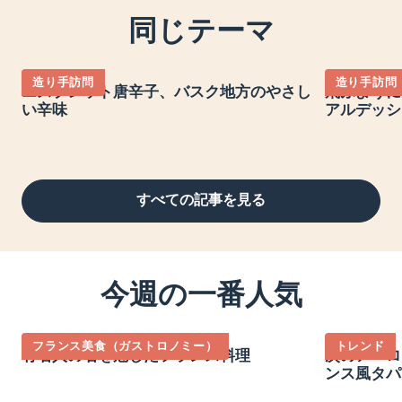
同じテーマ
造り手訪問
造り手訪問
エスプレット唐辛子、バスク地方のやさし
飛ぶように
い辛味
アルデッシ
すべての記事を見る
今週の一番人気
フランス美食（ガストロノミー）
トレンド
有名人の名を冠したフランス料理
次のアペロ
ンス風タパ