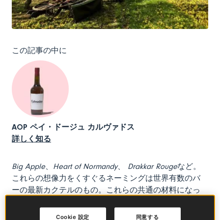
この記事の中に
AOP ペイ・ドージュ カルヴァドス
詳しく知る
Big Apple
、
Heart of Normandy
、
Drakkar Rouge
など。
これらの想像力をくすぐるネーミングは世界有数のバ
ーの最新カクテルのもの。これらの共通の材料になっ
ているのが、カルヴァドスです。祖父が愛した「カル
ヴァ」がヴィンテージなお酒の流行の波に乗って、若
Cookie 設定
同意する