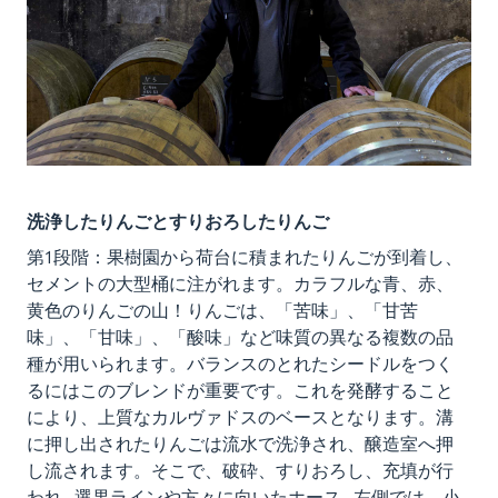
洗浄したりんごとすりおろしたりんご
第1段階：果樹園から荷台に積まれたりんごが到着し、
セメントの大型桶に注がれます。カラフルな青、赤、
黄色のりんごの山！りんごは、「苦味」、「甘苦
味」、「甘味」、「酸味」など味質の異なる複数の品
種が用いられます。バランスのとれたシードルをつく
るにはこのブレンドが重要です。これを発酵すること
により、上質なカルヴァドスのベースとなります。溝
に押し出されたりんごは流水で洗浄され、醸造室へ押
し流されます。そこで、破砕、すりおろし、充填が行