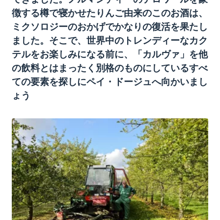
徴する樽で
寝
かせた
りんご
由来のこのお酒は、
ミクソロジーのおかげでかなりの
復活
を果たし
ました。そこで、世界中のトレンディーなカク
テルをお楽しみになる前に、「カルヴァ」を他
の
飲料
とはまったく別格のものにしているすべ
ての要素を探しにペイ・ドージュへ向かいまし
ょう