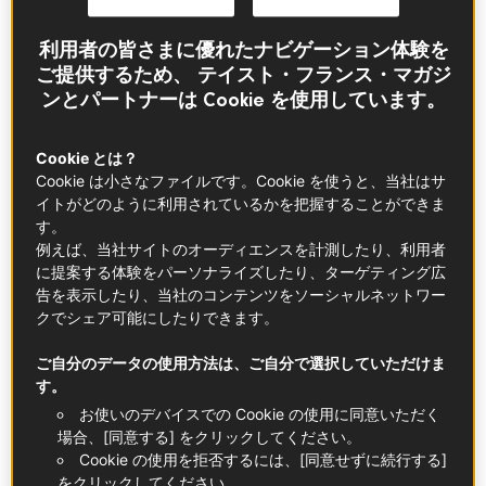
返りを果たしました。この有名なりんごのお酒の舞台
裏を見に、ノルマンディーの中心部、ペイ・ドージュ
利用者の皆さまに優れたナビゲーション体験を
へ向かいましょう。
ご提供するため、 テイスト・フランス・マガジ
ンとパートナーは Cookie を使用しています。
今日、私はカルヴァドス生産の本拠地であるシャト
ー・ド・ブルイユの広報責任者モーガン・ルビアール
さんにお目にかかります。「シャトー・ド・ブルイユ
Cookie とは？
では、世界へ向けてカルヴァドスを生産、商品化して
Cookie は小さなファイルです。Cookie を使うと、当社はサ
います。」とモーガンさんは語ります。若いカルヴァ
イトがどのように利用されているかを把握することができま
す。
ドス（とはいえ、樽で最低2年熟成）の爽快感とほのか
例えば、当社サイトのオーディエンスを計測したり、利用者
なフルーティーさはフランス北部の人たちにとても親
に提案する体験をパーソナライズしたり、ターゲティング広
しまれています！ここでは従来のホワイトスピリッツ
告を表示したり、当社のコンテンツをソーシャルネットワー
（アクアビットやウォッカ）のようにロックで飲みま
クでシェア可能にしたりできます。
す。その一方で、ウイスキーの愛好家である日本人は
より長期熟成されたりんごの砂糖煮やスパイス、バニ
ご自分のデータの使用方法は、ご自分で選択していただけま
ラ香やより複雑な味わいのよりクラシックなカルヴァ
す。
ドスを好みます。
お使いのデバイスでの Cookie の使用に同意いただく
場合、[同意する] をクリックしてください。
Cookie の使用を拒否するには、[同意せずに続行する]
をクリックしてください。