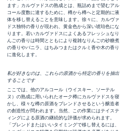
ます」カルヴァドスの熟成とは、瓶詰めまで望むアル
コール度数に達するために、樽から樽へと定期的に液
体を移し替えることを意味します。徐々に、カルヴァ
ドス独特の香りが現われ、黄金色から深い琥珀色にな
ります。若いカルヴァドスによくあるフレッシュなり
んごの香りは時間とともにより複雑なりんごの砂糖煮
の香りやバニラ、はちみつまたはクルミ香や木の香り
に進化します。
私が好きなのは、これらの原酒から特定の香りを抽出
することです
ここでは、他のアルコール（ウイスキー、ソーテル
ヌ）の熟成に用いられたオーク樽にカルヴァドスを寝
かし、様々な樽の原酒をブレンドさせるという醸造者
の創造性が問われます。当然、この作業にはテイステ
ィングによる原酒の継続的な評価が求められます。
「ブレンドまたはいいタイミングで移し替えるには、