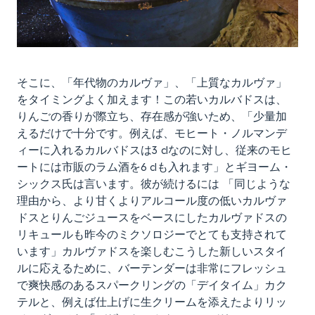
そこに、「年代物のカルヴァ」、「上質なカルヴァ」
をタイミングよく加えます！この若いカルバドスは、
りんごの香りが際立ち、存在感が強いため、「少量加
えるだけで十分です。例えば、モヒート・ノルマンデ
ィーに入れるカルバドスは3 clなのに対し、従来のモヒ
ートには市販のラム酒を6 clも入れます」とギヨーム・
シックス氏は言います。彼が続けるには 「同じような
理由から、より甘くよりアルコール度の低いカルヴァ
ドスとりんごジュースをベースにしたカルヴァドスの
リキュールも昨今のミクソロジーでとても支持されて
います」カルヴァドスを楽しむこうした新しいスタイ
ルに応えるために、バーテンダーは非常にフレッシュ
で爽快感のあるスパークリングの「デイタイム」カク
テルと、例えば仕上げに生クリームを添えたよりリッ