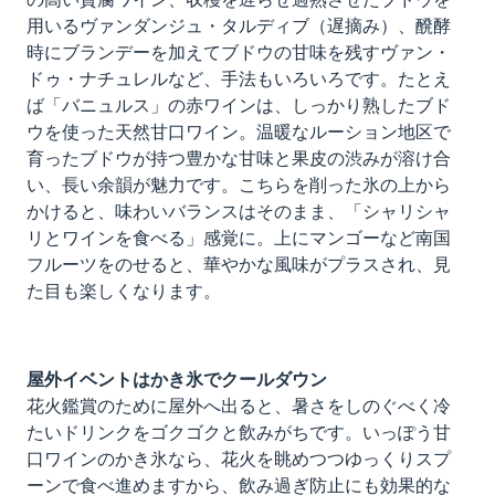
の高い貴腐ワイン、収穫を遅らせ過熟させたブドウを
用いるヴァンダンジュ・タルディブ（遅摘み）、醗酵
時にブランデーを加えてブドウの甘味を残すヴァン・
ドゥ・ナチュレルなど、手法もいろいろです。たとえ
ば「バニュルス」の赤ワインは、しっかり熟したブド
ウを使った天然甘口ワイン。温暖なルーション地区で
育ったブドウが持つ豊かな甘味と果皮の渋みが溶け合
い、長い余韻が魅力です。こちらを削った氷の上から
かけると、味わいバランスはそのまま、「シャリシャ
リとワインを食べる」感覚に。上にマンゴーなど南国
フルーツをのせると、華やかな風味がプラスされ、見
た目も楽しくなります。
屋外イベントはかき氷でクールダウン
花火鑑賞のために屋外へ出ると、暑さをしのぐべく冷
たいドリンクをゴクゴクと飲みがちです。いっぽう甘
口ワインのかき氷なら、花火を眺めつつゆっくりスプ
ーンで食べ進めますから、飲み過ぎ防止にも効果的な