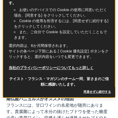
す。
お使いのデバイスでの Cookie の使用に同意いただく
甘口ワインでオトナのかき氷が完成
場合、[同意する] をクリックしてください。
Cookie の使用を拒否するには、[同意せずに続行する]
気温も湿度も高い日に外出した後は、キンキンに冷え
をクリックしてください。
た飲み物で乾杯したくなります。ビール、白ワイン、
また、ご自分で Cookie を設定していただくこともで
スパークリングワインは夏の定番としてすぐ思い浮か
きます。
ぶけれど、はてさて、甘口ワインはアリ？……もちろ
選択内容は、6か月間保管されます。
ん、アリに決まっています！ 冷めた～い甘口ワイン
サイトの各ページ下部にある [ Cookie 優先設定] ボタンをク
は、暑さで疲れた体にジンワリ染み渡りますし、なに
リックすると、選択内容をいつでも変更できます。
よりかき氷にかけていただくのが最高なんです。甘口
ワインを飲みなれない方でも、かき氷スタイルなら削
当社のプライバシーポリシーについてもっと詳しく
った氷でワインの甘味が穏やかになり、すんなり食べ
られるんですよ。
テイスト・フランス・マガジンのチーム一同、皆さまのご信
頼に感謝いたします。
同意せずに続行する
南仏産バニュルスがオススメの理由
フランスには、甘口ワインの名産地が随所にありま
す。貴腐菌によって水分の抜けたブドウを使った糖度