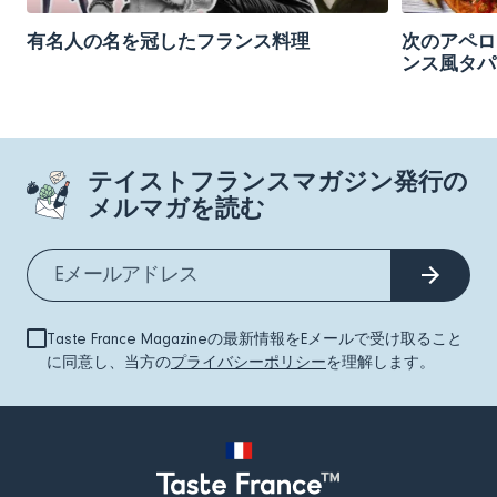
有名人の名を冠したフランス料理
次のアペロ
ンス風タパ
テイストフランスマガジン発行の
メルマガを読む
Taste France Magazineの最新情報をEメールで受け取ること
に同意し、当方の
プライバシーポリシー
を理解します。