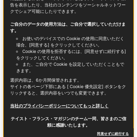
告を表示したり、当社のコンテンツをソーシャルネットワー
クでシェア可能にしたりできます。
ご自分のデータの使用方法は、ご自分で選択していただけま
す。
パリに近いシャンパーニュ地方へは頻繁に訪問
お使いのデバイスでの Cookie の使用に同意いただく
場合、[同意する] をクリックしてください。
フランスのスパークリングワインとしてよく知られて
Cookie の使用を拒否するには、[同意せずに続行する]
いるのは、やはりシャンパーニュ。繊細でパワフル過
をクリックしてください。
ぎない味が、私も大好きです。シャンパーニュ地方へ
また、ご自分で Cookie を設定していただくこともで
はパリから車で2時間、電車で１時間ほどの距離にあ
きます。
り、パリ在住の私は今まで10回以上訪問してきまし
選択内容は、6か月間保管されます。
た。日帰り旅行であっても、中心都市ランスで教会や
サイトの各ページ下部にある [ Cookie 優先設定] ボタンをク
レストランを巡ったり、シャンパーニュの造り手さん
リックすると、選択内容をいつでも変更できます。
から直に話を聞いたり、ブドウ畑を見学して収穫前の
ブドウをつまみ食いしたりできますから、いつも「パ
当社のプライバシーポリシーについてもっと詳しく
リに住んでてよかった！」と思っています。さらに今
テイスト・フランス・マガジンのチーム一同、皆さまのご信
夏は「ルイナール・ソムリエ・チャレンジ2021」フラ
頼に感謝いたします。
ンス大会の優勝者に贈られる研修旅行で出かけること
ができました。研修旅行では、気球に乗って畑を空か
同意せずに続行する