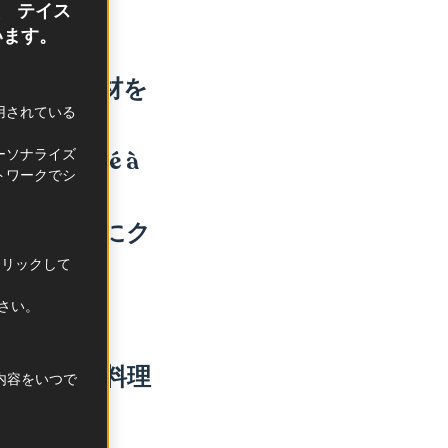
、 テイス
います。
材と和の食材を
利用されている
ーソナライズ
ne et Comté à
トワークでシ
の香りと共にク
クリックして
・ブリー
ださい。
。
るフランス料理
択内容をいつで