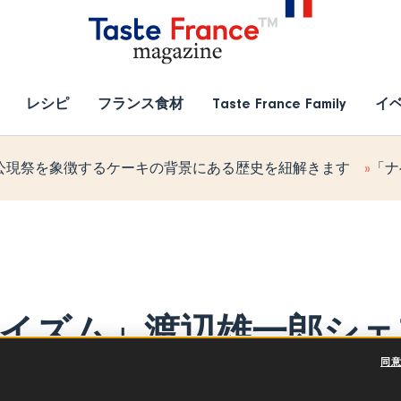
レシピ
フランス食材
Taste France Family
イ
公現祭を象徴するケーキの背景にある歴史を紐解きます
「ナ
イズム」渡辺雄一郎シェ
 後編
同