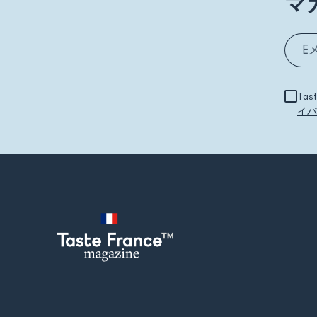
マ
Ta
イバ