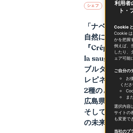
利用者
シェフ
ト・フ
「ナベノイズ
Cookie
Cooki
自然に組み合
かを把握
例えば、
『
Crépinette d
したり、
la sauge, crèm
ェア可能
ブルターニュ
ご自分の
レピネットロ
お
くださ
2
種のとうもろ
C
ま
広島県梶谷農
選択内容
そしてご自身
サイトの各
も変更で
の未来を熱く
当社のプ