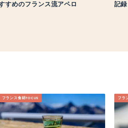
すすめのフランス流アペロ
記録
フランス食材FOCUS
フラン