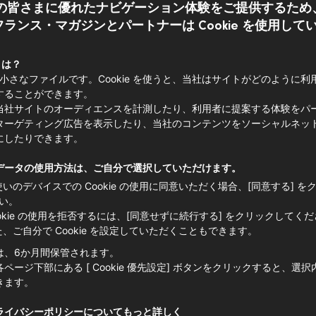
の皆さまに優れたナビゲーション体験をご提供するため
ランス・マガジンとパートナーは Cookie を使用して
ム」渡辺雄一郎シェフが、フランス産食
 とは？
e は小さなファイルです。Cookie を使うと、当社はサイトがどのように
わせ、お店で提供のレシピ
することができます。
当社サイトのオーディエンスを計測したり、利用者に提案する体験をパ
e filet de veau breton, jambon de Bayon
ターゲティング広告を表示したり、当社のコンテンツをソーシャルネッ
e de Brie onctueuse
にしたりできます。
産仔牛に生ハムとチーズを詰め、セージ
データの使用方法は、ご自分で選択していただけます。
ースト
使いのデバイスでの Cookie の使用に同意いただく場合、[同意する] を
い。
こしと平茸のエチュヴェ、クレーム・ド
ookie の使用を拒否するには、[同意せずに続行する] をクリックしてく
た、ご自分で Cookie を設定していただくこともできます。
園無農薬ハーブのサラダを添えて
』を披露
は、6か月間保管されます。
のフランス料理の哲学、また日本におけ
ページ下部にある [ Cookie 優先設定] ボタンをクリックすると、選
きます。
語ります。
ライバシーポリシーについてもっと詳しく