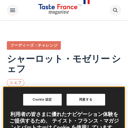
フーディーズ・チャレンジ
シャーロット・モゼリー シ
ェフ
シェフ
北京とイギリスを行き来しながら育ち、5年前
Cookie 設定
同意する
にパリに移住したシャーロット・モゼリーシェ
フは、ル・コルドン・ブルーの料理学校を卒業
利用者の皆さまに優れたナビゲーション体験を
しました。幼少期の食の思い出を綴ったプロジ
ご提供するため、 テイスト・フランス・マガジ
ェクト「シノワズリー（Chinoiseries）」に加
ンとパートナーは Cookie を使用しています。