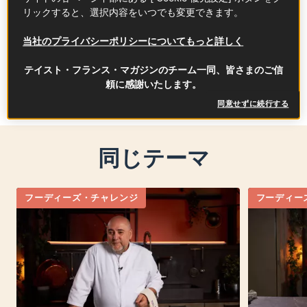
リックすると、選択内容をいつでも変更できます。
当社のプライバシーポリシーについてもっと詳しく
タグ
テイスト・フランス・マガジンのチーム一同、皆さまのご信
頼に感謝いたします。
シェフ
同意せずに続行する
同じテーマ
フーディーズ・チャレンジ
フーディー