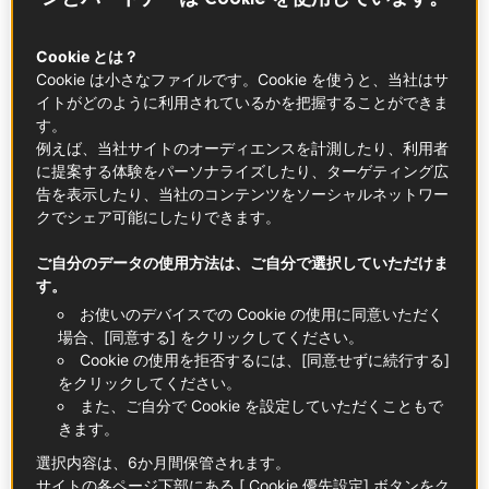
え、現在はベルヴィルのシーフード・ネオ・ビ
ストロ「ソセス（Soces）」で料理をしていま
Cookie とは？
Cookie は小さなファイルです。Cookie を使うと、当社はサ
す。
イトがどのように利用されているかを把握することができま
ゼロ・ウェイストの挑戦で、シャーロットは何
す。
も残さず、メニューの半分を平らげてしまうと
例えば、当社サイトのオーディエンスを計測したり、利用者
に提案する体験をパーソナライズしたり、ターゲティング広
ころでした。
告を表示したり、当社のコンテンツをソーシャルネットワー
クでシェア可能にしたりできます。
ご自分のデータの使用方法は、ご自分で選択していただけま
す。
お使いのデバイスでの Cookie の使用に同意いただく
場合、[同意する] をクリックしてください。
Cookie の使用を拒否するには、[同意せずに続行する]
をクリックしてください。
また、ご自分で Cookie を設定していただくこともで
きます。
選択内容は、6か月間保管されます。
サイトの各ページ下部にある [ Cookie 優先設定] ボタンをク