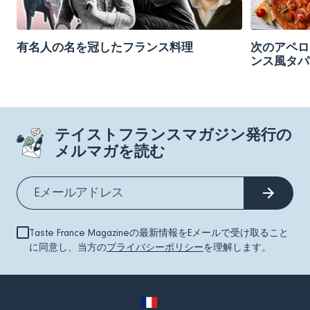
有名人の名を冠したフランス料理
次のアペロ
ンス風タパ
テイストフランスマガジン発行の
メルマガを読む
Taste France Magazineの最新情報をEメールで受け取ること
に同意し、当方の
プライバシーポリシー
を理解します。