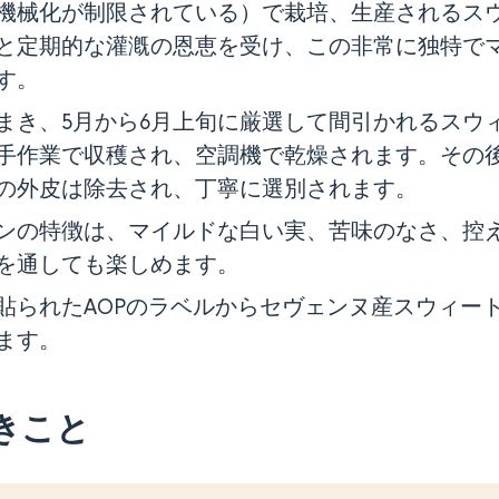
機械化が制限されている）で栽培、生産されるス
と定期的な灌漑の恩恵を受け、この非常に独特で
す。
をまき、5月から6月上旬に厳選して間引かれるスウ
に手作業で収穫され、空調機で乾燥されます。その
の外皮は除去され、丁寧に選別されます。
ンの特徴は、マイルドな白い実、苦味のなさ、控
を通しても楽しめます。
に貼られたAOPのラベルからセヴェンヌ産スウィー
ます。
きこと