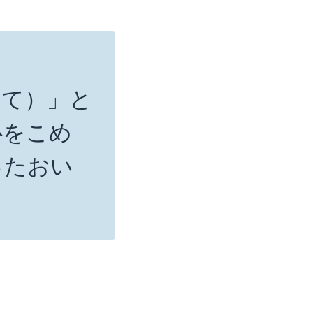
を添えて）」と
心をこめ
ったおい