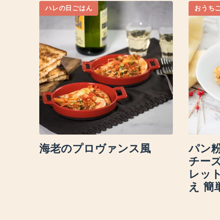
ハレの日ごはん
おうち
海老のプロヴァンス風
パン
チー
レッ
え 簡