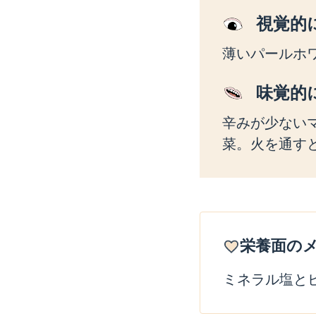
視覚的
薄いパールホ
味覚的
辛みが少ない
菜。火を通す
栄養面の
ミネラル塩と