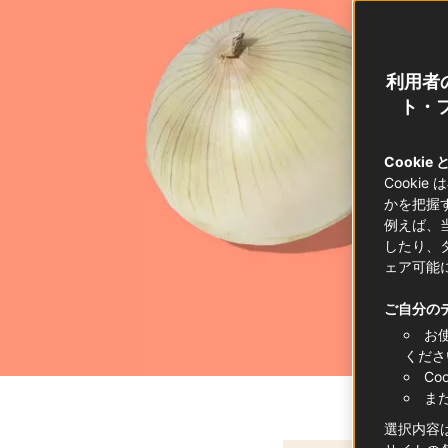
利用者
ト・フ
Cookie
Cooki
かを把握
例えば、
したり、
ェア可能
ご自分の
お
くださ
C
ま
選択内容