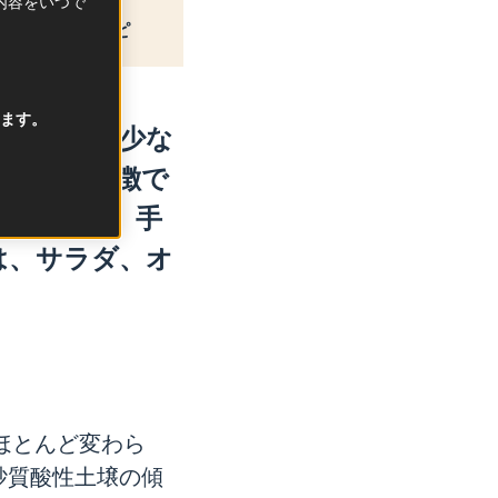
択内容をいつで
レシピ
ます。
で、辛みは少な
めるのが特徴で
栽培され、手
は、サラダ、オ
。
ほとんど変わら
砂質酸性土壌の傾