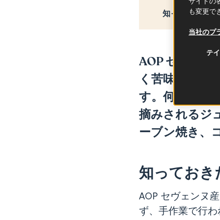
サイトの各
も変更で
知っておきたい
当社のプ
テイ
AOP セヴェ
く
苦味
は
全く
す。何世紀も
摘みされるジ
ーブン焼き、
知っておき
AOP セヴェン
ず、手作業で行わ