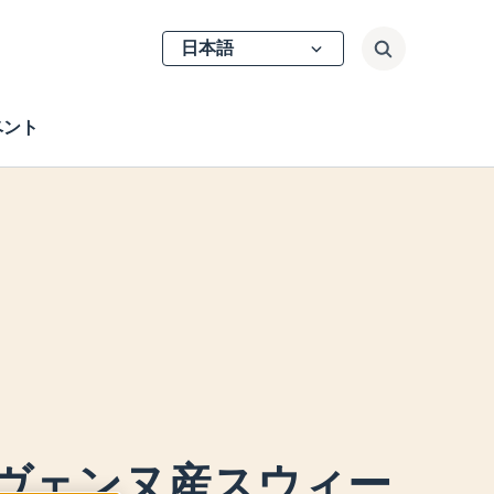
Select
検索
your
language
ベント
セヴェンヌ産スウィー