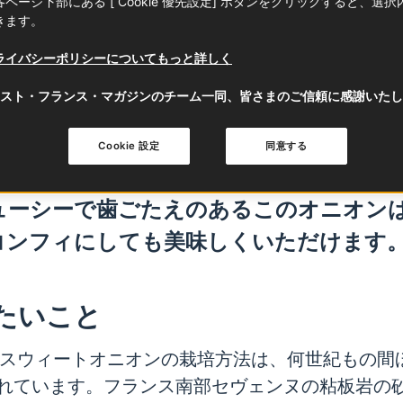
ページ下部にある [ Cookie 優先設定] ボタンをクリックすると、選
きます。
こと
特筆するべきこと
ライバシーポリシーについてもっと詳しく
スト・フランス・マガジンのチーム一同、皆さまのご信頼に感謝いたし
ンヌ産スウィートオニオン
は、風味が独特
な
く
、生のままでも火を通してでも楽し
Cookie 設定
同意する
受け継がれてきた伝統に基づいて傾斜地で
ューシーで歯ごたえ
のある
このオニオン
コンフィにしても美味しくいただけます
たいこと
ヌ産スウィートオニオンの栽培方法は、何世紀もの間
れています。フランス南部セヴェンヌの粘板岩の