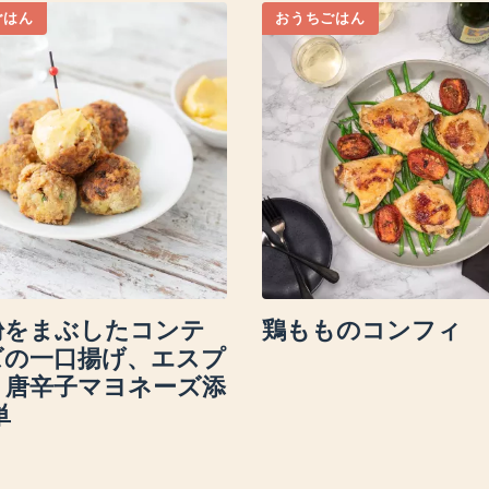
ごはん
おうちごはん
粉をまぶしたコンテ
鶏もものコンフィ
ズの一口揚げ、エスプ
ト唐辛子マヨネーズ添
単