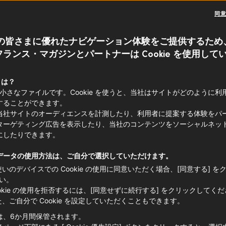
トオニ
同
の皆さまに優れたナビゲーション体験をご提供するため
玉ねぎ
オーヴェル
ランス・マガジンとパートナーは Cookie を使用して
生産地
 とは？
e は小さなファイルです。Cookie を使うと、当社はサイトがどのように
オク
することができます。
当社サイトのオーディエンスを計測したり、利用者に提案する体験をパ
ターゲティング広告を表示したり、当社のコンテンツをソーシャルネッ
にしたりできます。
データの使用方法は、ご自分で選択していただけます。
使いのデバイスでの Cookie の使用に同意いただく場合、[同意する] を
い。
ookie の使用を拒否するには、[同意せずに続行する] をクリックしてく
た、ご自分で Cookie を設定していただくこともできます。
は、6か月間保管されます。