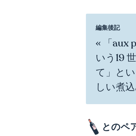
編集後記
« 「aux
いう19
て」とい
しい煮込
とのペ