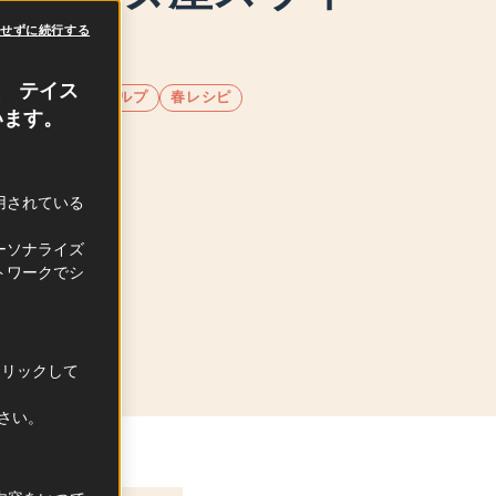
オン
意せずに続行する
、 テイス
ニュ＝ローヌ＝アルプ
春レシピ
います。
利用されている
シタニー
ーソナライズ
トワークでシ
クリックして
ださい。