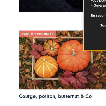
Vous pouv
«
Gérer m
En savoir
Tou
PASSION PRODUITS
Courge, potiron, butternut & Co