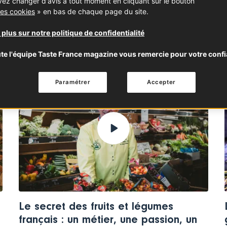
ez changer d'avis à tout moment en cliquant sur le bouton
effrayant et amusant à la fo
es cookies
» en bas de chaque page du site.
AUTOMNE
HALLOWEEN
 plus sur notre politique de confidentialité
te l'équipe Taste France magazine vous remercie pour votre confi
ASK THE EXPERT
Paramétrer
Accepter
Le secret des fruits et légumes
français : un métier, une passion, un