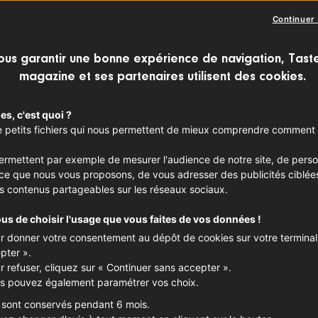
Continuer
ous garantir une bonne expérience de navigation, Tast
magazine et ses partenaires utilisent des cookies.
CLASSIQUES REVISITÉS
Soupe de C
es, c'est quoi ?
 de petits fichiers qui nous permettent de mieux comprendre comment 
carotte)
.
permettent par exemple de mesurer l'audience de notre site, de perso
nce que nous vous proposons, de vous adresser des publicités ciblée
C’est la saison des carottes
s contenus partageables sur les réseaux sociaux.
goût doux et naturel dans un
soupe de Crécy, cette soup
ous de choisir l'usage que vous faites de vos données !
peu de riz pour obtenir une
r donner votre consentement au dépôt de cookies sur votre terminal,
pter ».
Idéale pour l’automne, elle
r refuser, cliquez sur « Continuer sans accepter ».
d’Halloween : sa belle coule
s pouvez également paramétrer vos choix.
surface lisse permet de trac
crème, agrémentés d’une pet
 sont conservés pendant 6 mois.