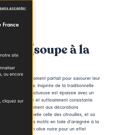
 sans accepter
e France
récy (soupe à la
notre site
nnaliser
s, ou encore
 françaises, le moment parfait pour savourer leur
 plat chaleureux. Inspirée de la traditionnelle
e de carottes onctueuse est épaissie avec un
 texture veloutée et suffisamment consistante.
 cliquez sur
 se prête parfaitement aux décorations
ur orangée rappelle celle des citrouilles, et sa
er facilement des motifs en toile d’araignée à la
ite araignée en olive noire pour un effet