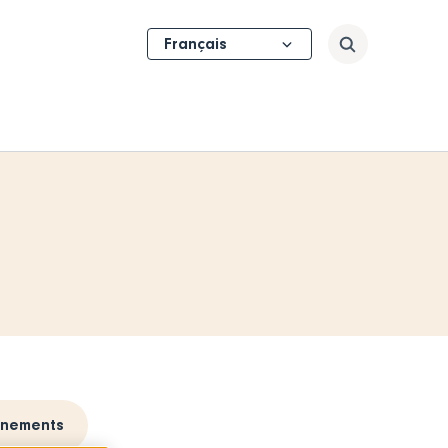
Select
Rechercher
your
language
ènements