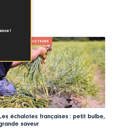
is.
LÉGUMES
ance !
CHEZ LES PRODUCTEURS
Les échalotes françaises : petit bulbe,
grande saveur