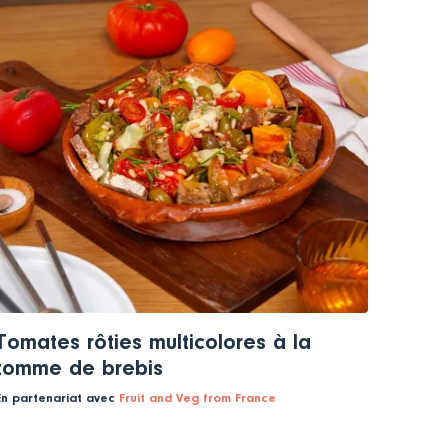
Tomates rôties multicolores à la
tomme de brebis
En partenariat avec
Fruit and Veg from France