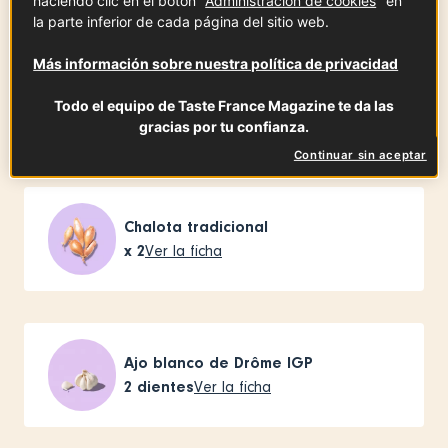
haciendo clic en el botón "
Administración de cookies
" en
la parte inferior de cada página del sitio web.
Más información sobre nuestra política de privacidad
Muscadet DOP
Todo el equipo de Taste France Magazine te da las
2
vasos grandes
Ver la ficha
gracias por tu confianza.
Continuar sin aceptar
Chalota tradicional
x
2
Ver la ficha
Ajo blanco de Drôme IGP
2
dientes
Ver la ficha