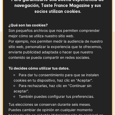
navegación, Taste France Magazine y sus
socios utilizan cookies.
Acompañado con patatas fritas caseras,
¡será todo un éxito entre tus invitados!
¿Qué son las cookies?
Son pequeños archivos que nos permiten comprender
mejor cómo se utiliza nuestro sitio web.
Por ejemplo, nos permiten medir la audiencia de nuestro
sitio web, personalizar la experiencia que te ofrecemos,
Tiempo de preparación
enviarte publicidad adaptada o hacer que nuestro
20 mín
contenido se pueda compartir en redes sociales.
Tú decides cómo utilizar tus datos.
Para dar tu consentimiento para que se instalen
Ingredientes
-
+
para
cookies en tu dispositivo, haz clic en "Aceptar".
Para rechazarlas, haz clic en "Continuar sin
aceptar".
También puedes configurar tus preferencias.
Mejillones de Bouchot
Tus elecciones se conservan durante seis meses.
4
kg
Ver la ficha
Puedes cambiar de opinión en cualquier momento