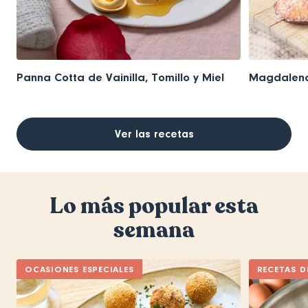
Panna Cotta de Vainilla, Tomillo y Miel
Magdalena
Ver las recetas
Lo más popular esta
semana
OCASIONES ESPECIALES
RECETAS D