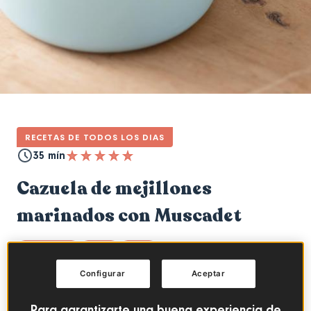
RECETAS DE TODOS LOS DIAS
35 mín
Cazuela de mejillones
marinados con Muscadet
MARISCOS
FÁCIL
CENA
Configurar
Aceptar
Índice
Para garantizarte una buena experiencia de