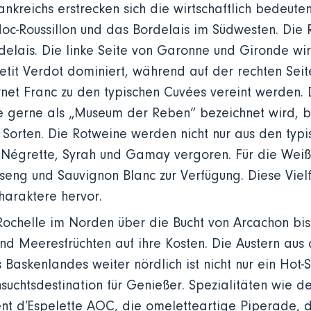
nkreichs erstrecken sich die wirtschaftlich bedeu
c-Roussillon und das Bordelais im Südwesten. Die 
elais. Die linke Seite von Garonne und Gironde wi
etit Verdot dominiert, während auf der rechten Se
net Franc zu den typischen Cuvées vereint werden.
ie gerne als „Museum der Reben“ bezeichnet wird, b
 Sorten. Die Rotweine werden nicht nur aus den typ
, Négrette, Syrah und Gamay vergoren. Für die Wei
eng und Sauvignon Blanc zur Verfügung. Diese Vielf
araktere hervor.
Rochelle im Norden über die Bucht von Arcachon bi
nd Meeresfrüchten auf ihre Kosten. Die Austern aus
 Baskenlandes weiter nördlich ist nicht nur ein Hot-S
nsuchtsdestination für Genießer. Spezialitäten wie d
ent d’Espelette AOC, die omeletteartige Piperade,