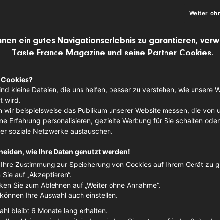
Weiter oh
hnen ein gutes Navigationserlebnis zu garantieren, ver
Taste France Magazine und seine Partner Cookies.
t von seinem Lokalkolorit, das einst Küns
 heute Touristen aus aller Welt verzaube
 Cookies?
ind kleine Dateien, die uns helfen, besser zu verstehen, wie unsere 
gen Landschaften und die pittoresken Or
 wird.
ehungskraft verloren. Frischer Wind in d
 wir beispielsweise das Publikum unserer Website messen, die von 
e Erfahrung personalisieren, gezielte Werbung für Sie schalten oder
en Bistro-Kultur, die mit regionalen Zu
ber soziale Netzwerke austauschen.
ht Lust auf den Genuss. Auf den Speise
heiden, wie Ihre Daten genutzt werden!
e aus dem eigenen Departement sowie ei
Ihre Zustimmung zur Speicherung von Cookies auf Ihrem Gerät zu 
n Sie auf „Akzeptieren“.
französischer Tropfen. Und davon hat Fr
cken Sie zum Ablehnen auf „Weiter ohne Annahme“.
 können Ihre Auswahl auch einstellen.
n.
ahl bleibt 6 Monate lang erhalten.