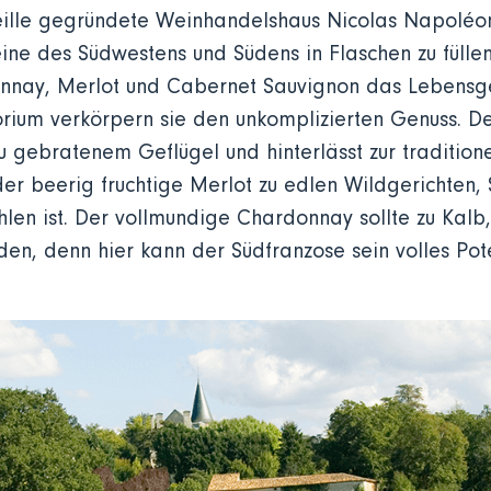
eille gegründete Weinhandelshaus Nicolas Napoléo
eine des Südwestens und Südens in Flaschen zu füll
nay, Merlot und Cabernet Sauvignon das Lebensgef
rium verkörpern sie den unkomplizierten Genuss. D
u gebratenem Geflügel und hinterlässt zur traditio
der beerig fruchtige Merlot zu edlen Wildgerichten,
en ist. Der vollmundige Chardonnay sollte zu Kalb, 
en, denn hier kann der Südfranzose sein volles Pote