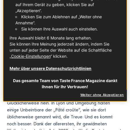
auf Ihrem Gerät zu geben, klicken Sie auf
Die Pastete im Teigmantel kann auf eine lange
„Akzeptieren“.
Geschichte zurückblicken. Schon im Mittelalter kamen
Klicken Sie zum Ablehnen auf „Weiter ohne
diese mit Fleisch, Gemüse und Obst gefüllten Teigtaschen
Annahme“.
auf die Tische des Abendlandes. Die Zubereitung der
Sie können Ihre Auswahl auch einstellen.
Pasteten, insbesondere des Teigmantels, war den
Ihre Auswahl bleibt 6 Monate lang erhalten.
Konditoren vorbehalten, auch wenn dieser damals nicht
Sie können Ihre Meinung jederzeit ändern, indem Sie
immer essbar war. Dennoch wurde diese
unten auf jeder Seite der Website auf die Schaltfläche
Zubereitungsform beibehalten. Zu Beginn des 18.
„
Cookie-Einstellungen
“ klicken.
Jahrhunderts bekam sie sogar einen Namen: Pastete im
Teigmantel. Der Beginn einer neuen Geschichte, mit
Mehr über unsere Datenschutzrichtlinien
Höhen und... Tiefen. Schuld daran ist die
Das gesamte Team von Taste France Magazine dankt
Lebensmittelindustrie, die diese Delikatesse Anfang der
Ihnen für Ihr Vertrauen!
1980er-Jahre für sich beansprucht hat. Das ging so weit,
Weiter ohne Akzeptieren
dass sich ihre Liebhaber von ihr abwandten. Wirklich alle?
Glücklicherweise nein. In Lyon und Umgebung halten
einige Unbeirrbare der „Pâté croûte“, wie sie dort
üblicherweise genannt wird, die Treue. Und es kommt
noch besser: Dank der allerersten, ihr gewidmeten