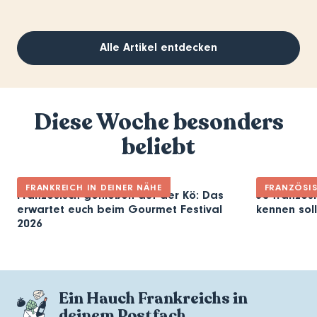
Alle Artikel entdecken
Diese Woche besonders
beliebt
FRANKREICH IN DEINER NÄHE
FRANZÖSI
Französisch genießen auf der Kö: Das
30 französi
erwartet euch beim Gourmet Festival
kennen soll
2026
Ein Hauch Frankreichs in
deinem Postfach