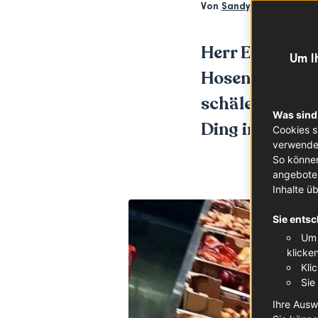
Von
Sandy Neumann
Herr Engelhar
Um I
Hosentasche, w
schälen. Nach 
Was sind
Ding in der Ha
Cookies s
verwendet
So können
angeboten
Inhalte ü
Sie entsc
Um 
klicke
Kli
Sie
Ihre Ausw