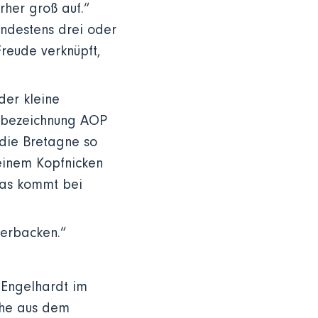
rher groß auf.“
indestens drei oder
Freude verknüpft,
der kleine
gsbezeichnung AOP
 die Bretagne so
 einem Kopfnicken
was kommt bei
berbacken.“
 Engelhardt im
sche aus dem