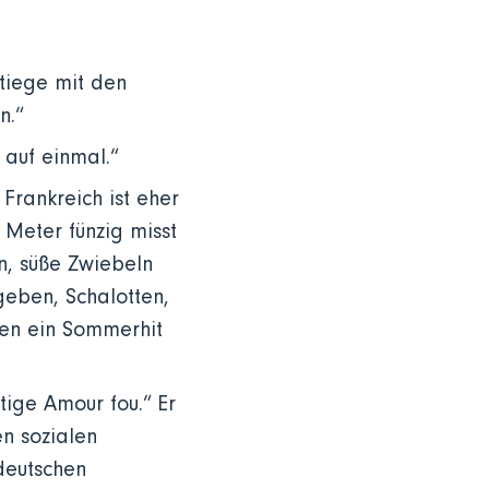
Stiege mit den
en.“
n auf einmal.“
Frankreich ist eher
 Meter fünzig misst
n, süße Zwiebeln
geben, Schalotten,
ten ein Sommerhit
tige Amour fou.“ Er
en sozialen
deutschen