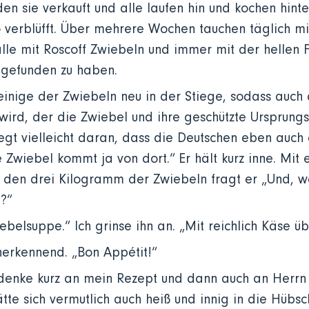
n sie verkauft und alle laufen hin und kochen hinte
so verblüfft. Über mehrere Wochen tauchen täglich m
alle mit Roscoff Zwiebeln und immer mit der hellen 
 gefunden zu haben.
t einige der Zwiebeln neu in der Stiege, sodass auch 
 wird, der die Zwiebel und ihre geschützte Ursprun
liegt vielleicht daran, dass die Deutschen eben auch
e Zwiebel kommt ja von dort.“ Er hält kurz inne. Mit
t den drei Kilogramm der Zwiebeln fragt er „Und, 
h?“
ebelsuppe.“ Ich grinse ihn an. „Mit reichlich Käse ü
nerkennend. „Bon Appétit!“
h denke kurz an mein Rezept und dann auch an Herrn
ätte sich vermutlich auch heiß und innig in die Hüb