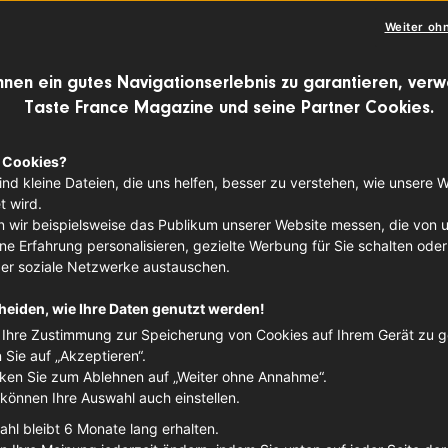
Weiter oh
dt nimmt das Taschenmesser aus seiner
hnen ein gutes Navigationserlebnis zu garantieren, ver
ischt es am Hosenbein ab und fängt an, 
Taste France Magazine und seine Partner Cookies.
und nach fallen die Hüllen und er hält d
 Cookies?
nd.
ind kleine Dateien, die uns helfen, besser zu verstehen, wie unsere 
 wird.
 wir beispielsweise das Publikum unserer Website messen, die von 
e Erfahrung personalisieren, gezielte Werbung für Sie schalten oder
ber soziale Netzwerke austauschen.
heiden, wie Ihre Daten genutzt werden!
Ihre Zustimmung zur Speicherung von Cookies auf Ihrem Gerät zu 
n Sie auf „Akzeptieren“.
cken Sie zum Ablehnen auf „Weiter ohne Annahme“.
 können Ihre Auswahl auch einstellen.
ahl bleibt 6 Monate lang erhalten.