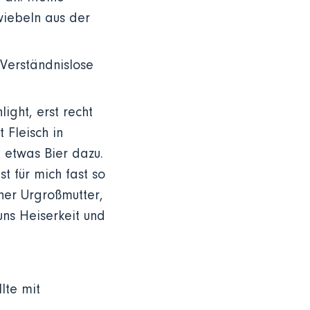
wiebeln aus der
 Verständnislose
ight, erst recht
 Fleisch in
t etwas Bier dazu.
t für mich fast so
ner Urgroßmutter,
uns Heiserkeit und
lte mit