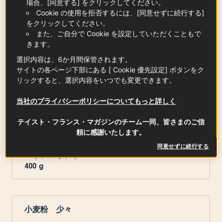
場合、[同意する] をクリックしてください。
Cookie の使用を拒否するには、[同意せずに続行する]
をクリックしてください。
また、ご自分で Cookie を設定していただくこともで
フォアグラ（ROUGIE フォアグラ・ド・カナー
きます。
ル エスカロップ）
4
枚
選択内容は、6か月間保管されます。
サイトの各ページ下部にある [ Cookie 優先設定] ボタンをク
リックすると、選択内容をいつでも変更できます。
当社のプライバシーポリシーについてもっと詳しく
舞茸
1
パック
テイスト・フランス・マガジンのチーム一同、皆さまのご信
頼に感謝いたします。
同意せずに続行する
マッシュポテト
400
g
小麦粉 少々