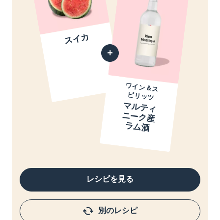
スイカ
ワイン＆ス
ピリッツ
マ
ル
テ
ィ
ー
ク
産
ム
ニ
ラ
酒
レシピを見る
別のレシピ