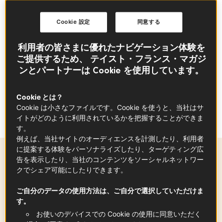
要約
Cookie 設定
同意する
フランス産の赤ワイン、フォアグラ、塩を使っ
利用者の皆さまに優れたナビゲーション体験を
たロッシーニです。
ご提供するため、 テイスト・フランス・マガジ
ンとパートナーは Cookie を使用しています。
良質な食材を使ったレストランメニューがおう
ちで楽しめたら盛り上がること間違いなし！
Cookie とは？
フォアグラをはじめ、ちょっと珍しいフランス
Cookie は小さなファイルです。Cookie を使うと、当社はサ
食材にチャレンジしてみましょう。
イトがどのように利用されているかを把握することができま
す。
例えば、当社サイトのオーディエンスを計測したり、利用者
に提案する体験をパーソナライズしたり、ターゲティング広
告を表示したり、当社のコンテンツをソーシャルネットワー
材料
-
+
for
クでシェア可能にしたりできます。
ご自分のデータの使用方法は、ご自分で選択していただけま
す。
牛フィレ肉
4
枚
お使いのデバイスでの Cookie の使用に同意いただく