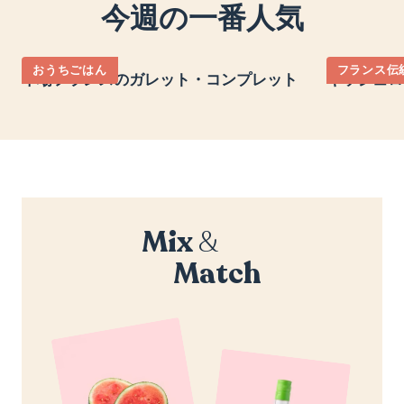
今週の一番人気
おうちごはん
フランス伝
本場フランスのガレット・コンプレット
キッシュロ
Mix
&
Match