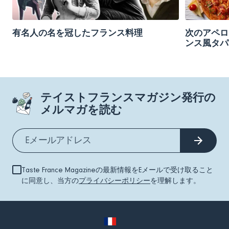
有名人の名を冠したフランス料理
次のアペロ
ンス風タパ
テイストフランスマガジン発行の
メルマガを読む
Taste France Magazineの最新情報をEメールで受け取ること
に同意し、当方の
プライバシーポリシー
を理解します。