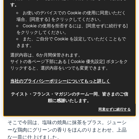
フランスでお茶といえば発酵させて作る紅茶が主流で
す。
すが、近年は発酵させない日本式の緑茶も人気が高ま
お使いのデバイスでの Cookie の使用に同意いただく
り、パリでは日本茶専門店までオープンしているほ
場合、[同意する] をクリックしてください。
Cookie の使用を拒否するには、[同意せずに続行する]
ど。と同時に、もはやスイーツの世界で欠かせなくな
をクリックしてください。
ったのが抹茶です。チョコレートやアイスクリーム、
また、ご自分で Cookie を設定していただくこともで
マドレーヌなど、抹茶味がフランスでも大人気なのは
きます。
皆さんもご存じでしょう。
選択内容は、6か月間保管されます。
サイトの各ページ下部にある [ Cookie 優先設定] ボタンをク
料理にひと振り、の抹茶活用法
リックすると、選択内容をいつでも変更できます。
ところで、抹茶はスイーツだけでなく、普通の食事で
当社のプライバシーポリシーについてもっと詳しく
もけっこう使えるんです。「もう少し色味が欲しい」
「定番料理の風味をアレンジしたい」そんなとき、茶
テイスト・フランス・マガジンのチーム一同、皆さまのご信
こしで抹茶をサッとひと振りするだけ。天ぷらやポテ
頼に感謝いたします。
トサラダに抹茶をふんわりかけてあげると、鮮やかな
同意せずに続行する
色と爽やかな香りで新鮮な印象に生まれ変わります。
そこで今回は、塩味の焼鳥に抹茶をプラス。ジューシ
ーな鶏肉にグリーンの香りをほんのりまとわせ、上品
な一皿に仕上げました。