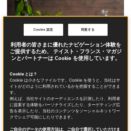
Cookie 設定
同意する
利用者の皆さまに優れたナビゲーション体験を
ご提供するため、 テイスト・フランス・マガジ
ンとパートナーは Cookie を使用しています。
Cookie とは？
Cookie は小さなファイルです。Cookie を使うと、当社はサ
イトがどのように利用されているかを把握することができま
汗ばむほどの夏日と、肌寒くてジャケットが手放せな
す。
い日が入れ代わり立ち代わり、でも少しずつ確実に気
例えば、当社サイトのオーディエンスを計測したり、利用者
温が上り続ける５月。
に提案する体験をパーソナライズしたり、ターゲティング広
告を表示したり、当社のコンテンツをソーシャルネットワー
の樹が若々しい葉を茂らせると、ようやく新茶の収穫
クでシェア可能にしたりできます。
シーズンとなります。フレッシュさを信条とする新茶
は当然、緑茶です。
ご自分のデータの使用方法は、ご自分で選択していただけま