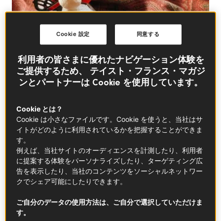
Cookie 設定
同意する
利用者の皆さまに優れたナビゲーション体験を
ご提供するため、 テイスト・フランス・マガジ
ンとパートナーは Cookie を使用しています。
Cookie とは？
Cookie は小さなファイルです。Cookie を使うと、当社はサ
イトがどのように利用されているかを把握することができま
す。
例えば、当社サイトのオーディエンスを計測したり、利用者
に提案する体験をパーソナライズしたり、ターゲティング広
日本では、クリスマスと言えば苺のショートケーキが
告を表示したり、当社のコンテンツをソーシャルネットワー
人気。通年食べているのに、さらにクリスマスまで？
クでシェア可能にしたりできます。
と思いますが、ホールで丸ごと注文したショートケー
ご自分のデータの使用方法は、ご自分で選択していただけま
キは白地に赤でクリスマスを連想させ、一層華やか
す。
に。最近ではパティシエが工夫を凝らしたブッシュ・