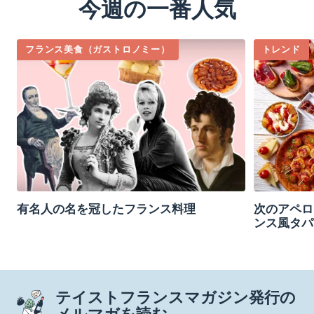
今週の一番人気
フランス美食（ガストロノミー）
トレンド
有名人の名を冠したフランス料理
次のアペロ
ンス風タパ
テイストフランスマガジン発行の