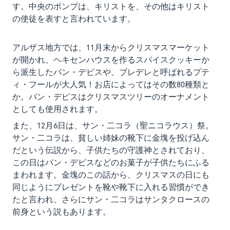
す。中央のポンプは、キリストを、その他はキリスト
の使徒を表すと言われています。
アルザス地方では、11月末からクリスマスマーケット
が開かれ、ヘキセンハウスを作るスパイスクッキーか
ら派生したパン・デピスや、ブレデレと呼ばれるプテ
ィ・フールが大人気！お店によってはその数80種類と
か。パン・デピスはクリスマスツリーのオーナメント
としても使用されます。
また、12月6日は、サン・二コラ（聖ニコラウス）祭。
サン・二コラは、貧しい姉妹の靴下に金塊を投げ込ん
だという伝説から、子供たちの守護神とされており、
この日はパン・デピスなどのお菓子が子供たちにふる
まわれます。金塊のこの話から、クリスマスの日にも
同じようにプレゼントを靴や靴下に入れる習慣ができ
たと言われ、さらにサン・二コラはサンタクロースの
前身という説もあります。