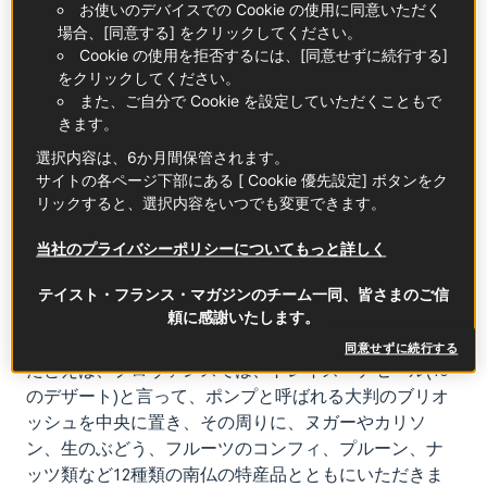
お使いのデバイスでの Cookie の使用に同意いただく
ド・ノエルも人気です。ブッシュは、薪という意味
場合、[同意する] をクリックしてください。
で、ヨーロッパの人々が厳しい寒さをしのぐための暖
Cookie の使用を拒否するには、[同意せずに続行する]
をとるのに必要な薪を、クリスマスという特別な日に
をクリックしてください。
模してお菓子を作ることを思い着いたという説があり
また、ご自分で Cookie を設定していただくこともで
ます。
きます。
選択内容は、6か月間保管されます。
ブッシュ・ド・ノエルには伝統的にキノコを飾りま
サイトの各ページ下部にある [ Cookie 優先設定] ボタンをク
リックすると、選択内容をいつでも変更できます。
す。キノコは繁殖力が強く、繁栄を表すと言われてい
るからです。フランスの主な家庭では、クリスマス
当社のプライバシーポリシーについてもっと詳しく
に、ブッシュ・ド・ノエルを注文して食べますが、地
方によってはそれ以外の伝統的なクリスマスのお菓子
テイスト・フランス・マガジンのチーム一同、皆さまのご信
があります。
頼に感謝いたします。
同意せずに続行する
たとえば、プロヴァンスでは、トレイズ・デセール(13
のデザート)と言って、ポンプと呼ばれる大判のブリオ
ッシュを中央に置き、その周りに、ヌガーやカリソ
ン、生のぶどう、フルーツのコンフィ、プルーン、ナ
ッツ類など12種類の南仏の特産品とともにいただきま