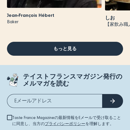
Jean-François Hébert
しお
Baker
【家飲み職
もっと見る
テイストフランスマガジン発行の
メルマガを読む
Taste France Magazineの最新情報をEメールで受け取ること
に同意し、当方の
プライバシーポリシー
を理解します。