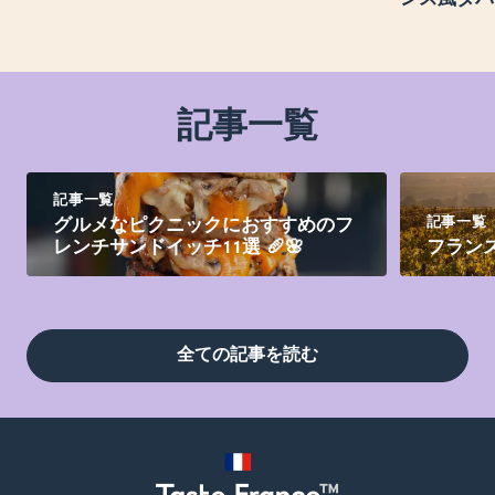
記事一覧
記事一覧
記事一覧
グルメなピクニックにおすすめのフ
レンチサンドイッチ11選 🥖🌸
フラン
全ての記事を読む