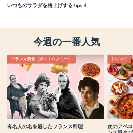
いつものサラダを格上げするTips４
今週の一番人気
フランス美食（ガストロノミー）
トレンド
有名人の名を冠したフランス料理
次のアペロ
ンス風タパ