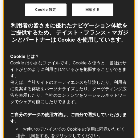
Cookie 設定
同意する
利用者の皆さまに優れたナビゲーション体験を
ご提供するため、 テイスト・フランス・マガジ
ンとパートナーは Cookie を使用しています。
Cookie とは？
Cookie は小さなファイルです。Cookie を使うと、当社はサ
イトがどのように利用されているかを把握することができま
トレンド
す。
フランス人が昼休みを大
例えば、当社サイトのオーディエンスを計測したり、利用者
に提案する体験をパーソナライズしたり、ターゲティング広
切にする理由
告を表示したり、当社のコンテンツをソーシャルネットワー
クでシェア可能にしたりできます。
フランス人にとって昼休みは神聖なひととき。単
ご自分のデータの使用方法は、ご自分で選択していただけま
に元気を取り戻すだけでなく、美味しい食事を楽
す。
しむ時間でもあるのです。「お弁当」ランチにぴ
お使いのデバイスでの Cookie の使用に同意いただく
ったりな5つのレシピを紹介します。
場合、[同意する] をクリックしてください。