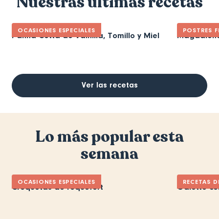
Nuestras últimas recetas
OCASIONES ESPECIALES
POSTRES F
Panna Cotta de Vainilla, Tomillo y Miel
Magdalena
Ver las recetas
Lo más popular esta
semana
OCASIONES ESPECIALES
RECETAS D
Croquetas de roquefort
Galette co