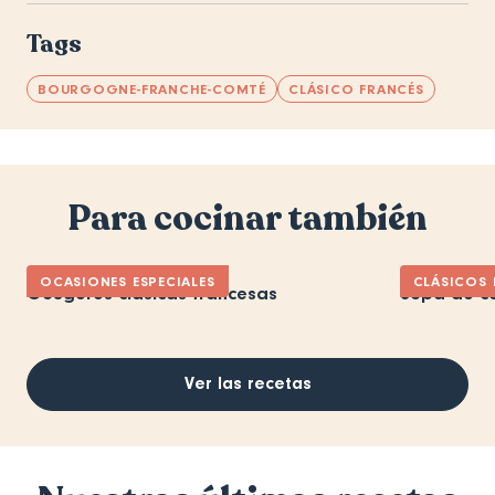
Tags
BOURGOGNE-FRANCHE-COMTÉ
CLÁSICO FRANCÉS
Para cocinar también
OCASIONES ESPECIALES
CLÁSICOS 
Gougères clásicas francesas
Sopa de ce
Ver las recetas