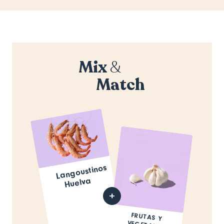
Mix
&
Match
Langoustinos
Huelva
FRUTAS Y