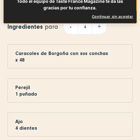
Todo el equipo de Taste France Magazine te da las
gracias por tu confianza.
Continuar sin aceptar
Ingredientes
-
+
para
Caracoles de Borgoña con sus conchas
x
48
Perejil
1
puñado
Ajo
4
dientes