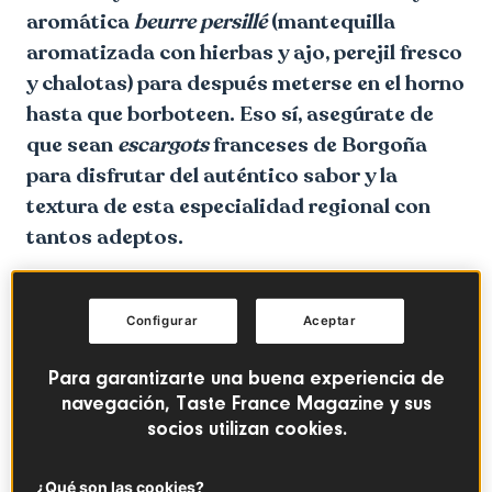
aromática
beurre persillé
(mantequilla
aromatizada con hierbas y ajo, perejil fresco
y chalotas) para después meterse en el horno
hasta que borboteen. Eso sí, asegúrate de
que sean
escargots
franceses de Borgoña
para disfrutar del auténtico sabor y la
textura de esta especialidad regional con
tantos adeptos.
Los franceses llevan siglos comiendo
escargots
Configurar
Aceptar
(caracoles). Este plato, normalmente asociado al menú
navideño o a la alta gastronomía, se ha convertido en
Para garantizarte una buena experiencia de
todo un emblema junto con otros clásicos como las ancas
navegación, Taste France Magazine y sus
de rana. La forma de preparación actual (servidos
socios utilizan cookies.
calientes en sus propias conchas con mantequilla a las
hierbas) empezó a popularizarse en el siglo XIX y, hoy en
día, sigue siendo un pilar de la tradición gastronómica
¿Qué son las cookies?