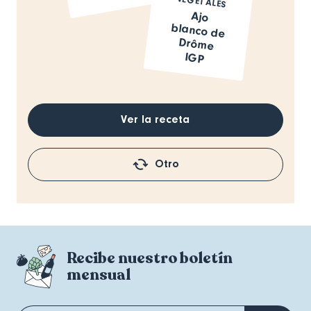
VEGETALES
Ajo
blanco de
Drôme
IGP
Ver la receta
Otro
Recibe nuestro boletín
mensual