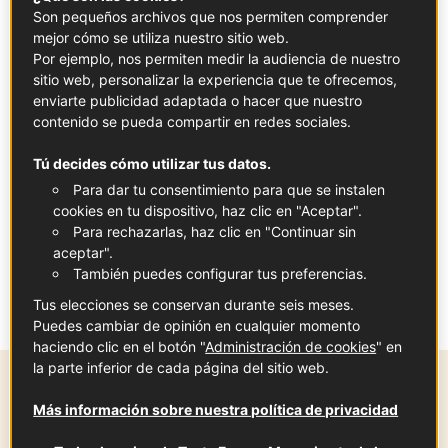
Son pequeños archivos que nos permiten comprender
francesa. Aunque pueden sorprender a los no iniciados,
mejor cómo se utiliza nuestro sitio web.
los
escargots
son una
delicatessen
en muchas zonas de
Por ejemplo, nos permiten medir la audiencia de nuestro
Francia, sobre todo en los
bistrós y
bouchons
sitio web, personalizar la experiencia que te ofrecemos,
tradicionales
.
enviarte publicidad adaptada o hacer que nuestro
contenido se pueda compartir en redes sociales.
💡 Consejo:
Tú decides cómo utilizar tus datos.
Si vas a utilizar caracoles enlatados y precocinados,
Para dar tu consentimiento para que se instalen
puede que no tengas que escaldarlos (echa un vistazo a
cookies en tu dispositivo, haz clic en "Aceptar".
Para rechazarlas, haz clic en "Continuar sin
las instrucciones del envase).
aceptar".
Si no tienes las conchas de los caracoles, también
También puedes configurar tus preferencias.
puedes hornear los caracoles en un pequeño ramequín
Tus elecciones se conservan durante seis meses.
cubriéndolos con la mantequilla de perejil.
Puedes cambiar de opinión en cualquier momento
haciendo clic en el botón "
Administración de cookies
" en
la parte inferior de cada página del sitio web.
Tiempo de preparación
Más información sobre nuestra política de privacidad
45 mín