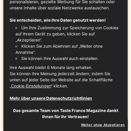
personalisieren, gezielte Werbung für Sie schalten oder
Nützlinge sind aus der Landwirtschaft nicht wegzudenken,
unsere Inhalte über soziale Netzwerke austauschen.
immer schon unterstützten sie auf natürliche Weise die
Sie entscheiden, wie Ihre Daten genutzt werden!
Landwirte bei der Bekämpfung von Schädlingen. Doch ihre
Um Ihre Zustimmung zur Speicherung von Cookies
Bestände und das biologische Gleichgewicht, deren
auf Ihrem Gerät zu geben, klicken Sie auf
Garant sie sind, wurden durch menschliches Einwirken in
„Akzeptieren“.
die Natur, insbesondere den intensiven Einsatz von
Klicken Sie zum Ablehnen auf „Weiter ohne
Pflanzenschutzmitteln, in Mitleidenschaft gezogen. Dabei
Annahme“.
ermöglicht es der gezielte Einsatz von Nützlingen, ganze
Sie können Ihre Auswahl auch einstellen.
Schädlingspopulationen in Schach zu halten bzw. zu
Ihre Auswahl bleibt 6 Monate lang erhalten.
dezimieren. So kann sich eine einzige Schwebfliege, ein
Sie können Ihre Meinung jederzeit ändern, indem Sie
schwarz-gelb gestreiftes Insekt, am Tag rund 60
unten auf jeder Seite der Website auf die Schaltfläche
Blattläuse einverleiben, die sich für ihr Leben gern am Saft
„
Cookie-Einstellungen
“ klicken.
von Tomaten gütlich tun und so problemlos eine ganze
Ernte verwüsten können.
Mehr über unsere Datenschutzrichtlinien
Zu den unterschiedlichen Arten von Nützlingen zählen
Das gesamte Team von Taste France Magazine dankt
zunächst einmal die Vögel. In Tournon-sur-Rhône hat Bio-
Ihnen für Ihr Vertrauen!
Bauer Frédéric Martin vor einigen Jahren rund um seine
Weiter ohne Akzeptieren
Parzellen Nistkästen abgebracht.
„Vögel sind eine