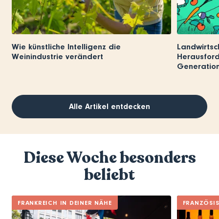
Wie künstliche Intelligenz die
Landwirtsc
Weinindustrie verändert
Herausford
Generatio
Alle Artikel entdecken
Diese Woche besonders
beliebt
FRANKREICH IN DEINER NÄHE
FRANZÖSI