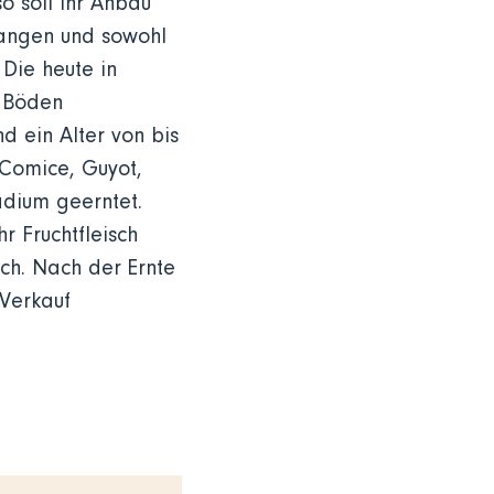
so soll ihr Anbau
rgangen und sowohl
 Die heute in
n Böden
 ein Alter von bis
 Comice, Guyot,
adium geerntet.
 Fruchtfleisch
ch. Nach der Ernte
 Verkauf