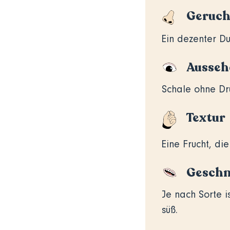
Geruc
Ein dezenter Du
Ausseh
Schale ohne Dru
Textur
Eine Frucht, di
Gesch
Je nach Sorte i
süß.