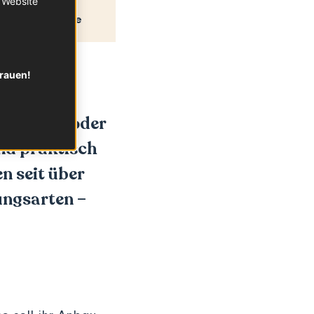
r Website
Rezepte
trauen!
-Crassane oder
ind praktisch
n seit über
ungsarten –