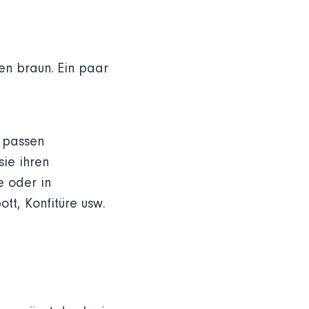
den braun. Ein paar
d passen
ie ihren
e oder in
ott, Konfitüre usw.