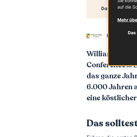
Sie könne
auf die Sc
Das solltest du
Mehr übe
Das 
In Zusammen
Williams, Guyo
Conference … E
das ganze Jahr
6.000 Jahren a
eine köstlicher
Das solltes