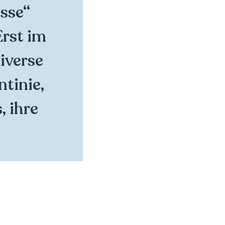
isse“
Erst im
iverse
tinie,
, ihre