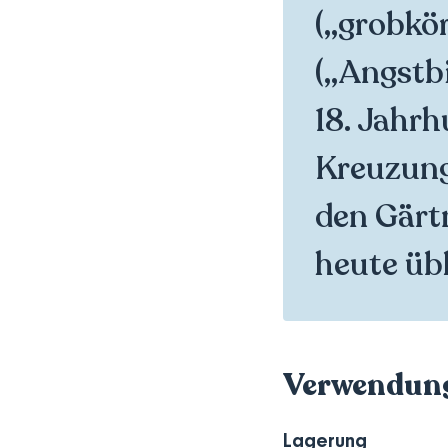
(„grobkör
(„Angstbi
18. Jahrh
Kreuzung
den Gärtn
heute übl
Verwendun
Lagerung