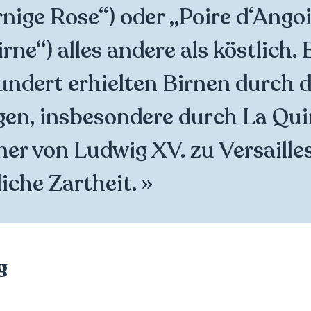
nige Rose“) oder „Poire d‘Ango
rne“) alles andere als köstlich. 
undert erhielten Birnen durch d
en, insbesondere durch La Quin
er von Ludwig XV. zu Versailles
iche Zartheit. »
g