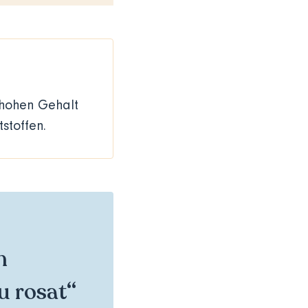
n hohen Gehalt
tstoffen.
m
u rosat“