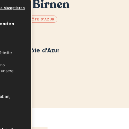
ische Birnen
ne Akzeptieren
OVENCE-ALPES-CÔTE D’AZUR
wenden
tsregion
ce-Alpes-Côte d'Azur
Website
uns
 unsere
geben,