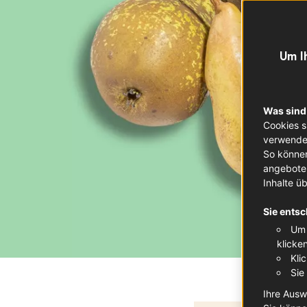
Um I
Was sind
Cookies s
verwendet
So können
angeboten
Inhalte ü
Sie entsc
Um 
klicke
Kli
Sie
Ihre Ausw