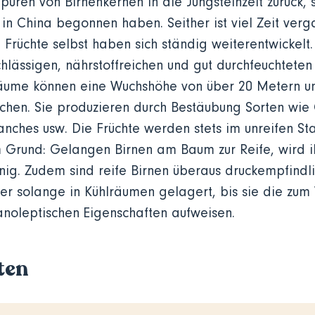
puren von Birnenkernen in die Jungsteinzeit zurück, 
. in China begonnen haben. Seither ist viel Zeit ve
Früchte selbst haben sich ständig weiterentwickelt.
chlässigen, nährstoffreichen und gut durchfeuchtete
ume können eine Wuchshöhe von über 20 Metern und
ichen. Sie produzieren durch Bestäubung Sorten wie
anches usw. Die Früchte werden stets im unreifen St
Grund: Gelangen Birnen am Baum zur Reife, wird ihr
ig. Zudem sind reife Birnen überaus druckempfindli
r solange in Kühlräumen gelagert, bis sie die zum
anoleptischen Eigenschaften aufweisen.
ten