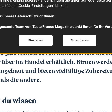
n Ihre Meinung jederzeit ändern, indem Sie unten auf jeder Seite de
haltfläche „
Cookie-Einstellungen
“ klicken.
 wissen
Eigenschaften
Verwendung
r unsere Datenschutzrichtlinien
gesamte Team von Taste France Magazine dankt Ihnen für Ihr Ver
arbeit mit
Fruit & Veg from France
Einstellen
Akzeptieren
t, Gellerts Butterbirne, Comice, Passe
s gibt Hunderte von Birnensorten. Sie s
 über im Handel erhältlich. Birnen werde
ngebaut und bieten vielfältige Zubereit
 als die andere.
t du wissen