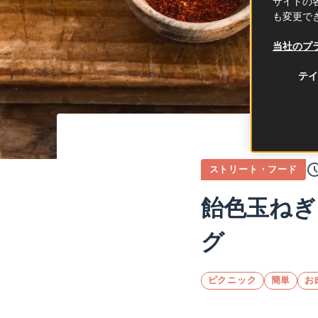
サイトの各
も変更で
当社のプ
テイ
ストリート・フード
飴色玉ねぎ
グ
ピクニック
簡単
お