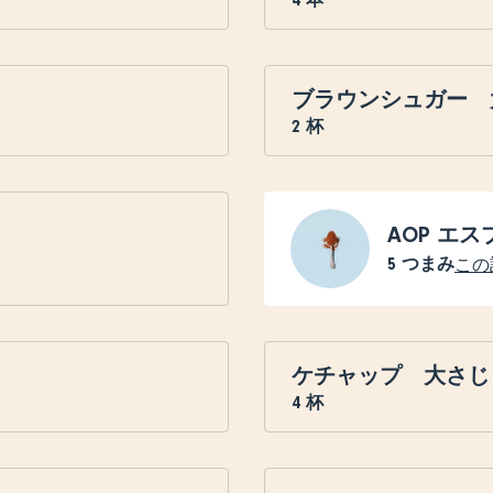
ブラウンシュガー 
2
杯
AOP エ
5
つまみ
この
ケチャップ 大さじ
4
杯