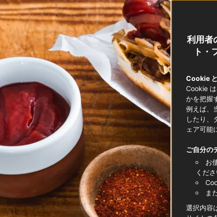
利用者
ト・フ
Cookie
Cooki
かを把握
例えば、
したり、
ェア可能
ご自分の
お
くださ
C
ま
選択内容