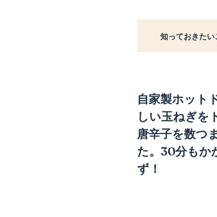
知っておきたい
自家製ホット
しい玉ねぎを
唐辛子を数つ
た。30分も
ず！