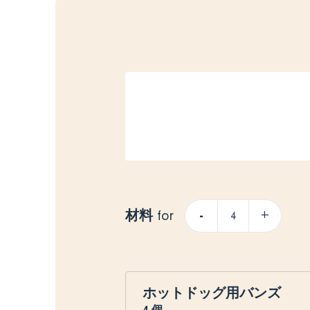
材料
-
+
for
ホットドッグ用バンズ
4
個