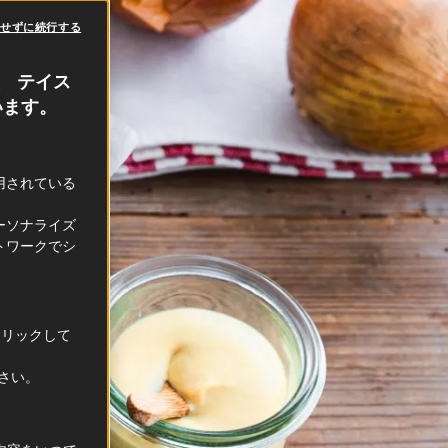
意せずに続行する
、 テイス
います。
利用されている
ーソナライズ
トワークでシ
クリックして
ださい。