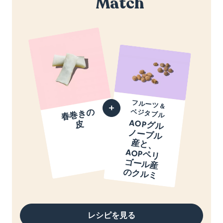
Match
フルーツ＆
春
巻
き
の
ベジタブル
AOPグ
ル
ー
ブ
ル
と
、
AOPペ
リ
ー
ル
産
ク
ル
皮
ノ
産
ゴ
の
ミ
レシピを見る