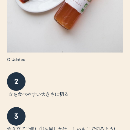
© Uchikoc
2
☆を食べやすい大きさに切る
3
炊き立てご飯に①を回しかけ、しゃもじで切るように