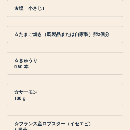
★塩 小さじ1
☆たまご焼き（既製品または自家製）卵2個分
☆きゅうり
0.50
本
☆サーモン
100
g
☆フランス産ロブスター（イセエビ）
1
尾分