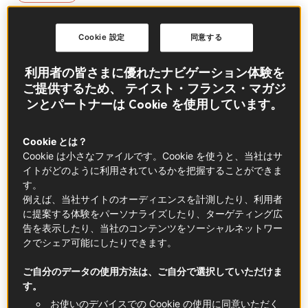
Cookie 設定
同意する
要約
利用者の皆さまに優れたナビゲーション体験を
少なめの材料でできる、簡単なのに彩りの良い
ご提供するため、 テイスト・フランス・マガジ
ンとパートナーは Cookie を使用しています。
「ちらし寿司」。今回はフランス産の食材&調
味料を使って作ってみました。米酢の代わりに
Cookie とは？
フランス産のシールドビネガーを使い、日本の
Cookie は小さなファイルです。Cookie を使うと、当社はサ
車海老の代わりにフランス産ロブスター（イセ
イトがどのように利用されているかを把握することができま
エビ）を使用。シールドビネガーは酸味がとっ
す。
例えば、当社サイトのオーディエンスを計測したり、利用者
てもマイルドなので、食材本来の味の邪魔をせ
に提案する体験をパーソナライズしたり、ターゲティング広
ず、料理のアクセントに。お米の旨味も引き立
告を表示したり、当社のコンテンツをソーシャルネットワー
ちます。ロブスターは言わずと知れた高級感あ
クでシェア可能にしたりできます。
る食材ですよね。ボイルするとものすごくプリ
ご自分のデータの使用方法は、ご自分で選択していただけま
プリになって、淡泊ながら噛むほどに旨味を感
す。
じる上品なちらし寿司に仕上がりました！
お使いのデバイスでの Cookie の使用に同意いただく