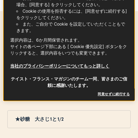
場合、[同意する] をクリックしてください。
Cookie の使用を拒否するには、[同意せずに続行する]
をクリックしてください。
また、ご自分で Cookie を設定していただくこともで
材料
-
+
for
きます。
選択内容は、6か月間保管されます。
サイトの各ページ下部にある [ Cookie 優先設定] ボタンをク
米（炊き立てを準備）
リックすると、選択内容をいつでも変更できます。
2
合
当社のプライバシーポリシーについてもっと詳しく
テイスト・フランス・マガジンのチーム一同、皆さまのご信
頼に感謝いたします。
★シードルビネガー
50
㎖
同意せずに続行する
★砂糖 大さじ1と1/2