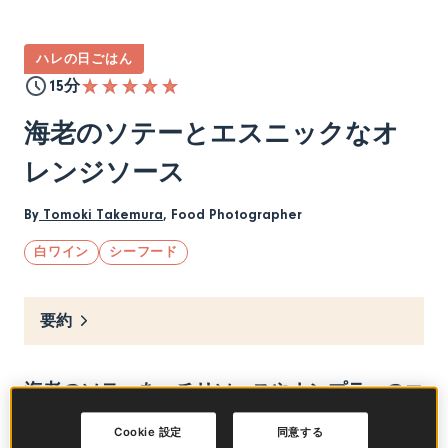
ハレの日ごはん
15分
海老のソテーとエスニックなオ
レンジソース
By
Tomoki Takemura
,
Food Photographer
白ワイン
シーフード
要約
海老のソテーを、チリソースやナンプラーのエ
スニックなソースに合わせて。
パクチーやネギ
Cookie 設定
同意する
をトッピングすると、
ヴィオニエ品種の白ワイ