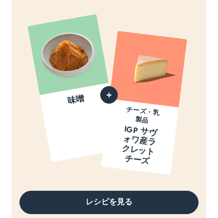
味噌
チーズ・乳
製品
IGP サ
ヴ
ワ
産
ラ
レ
ッ
ト
ー
ォ
ク
チ
ズ
レシピを見る