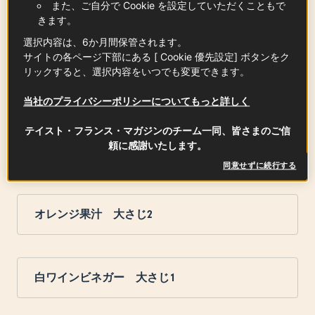
また、ご自分で Cookie を設定していただくこともで
きます。
塩 適量
選択内容は、6か月間保管されます。
サイトの各ページ下部にある [ Cookie 優先設定] ボタンをク
リックすると、選択内容をいつでも変更できます。
サラダ油 適量
当社のプライバシーポリシーについてもっと詳しく
テイスト・フランス・マガジンのチーム一同、皆さまのご信
頼に感謝いたします。
<オレンジソース>
同意せずに続行する
オレンジ果汁 大さじ2
白ワインビネガー 大さじ1