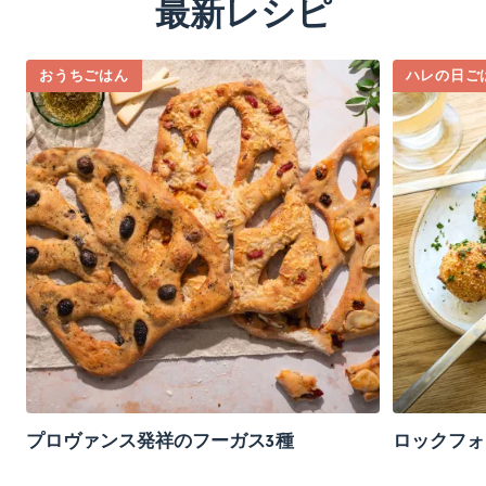
最新レシピ
おうちごはん
ハレの日ご
プロヴァンス発祥のフーガス3種
ロックフォ