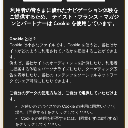
ンによく合います。
利用者の皆さまに優れたナビゲーション体験を
チリソース、粉唐辛子など少し辛めの味付けで
ご提供するため、 テイスト・フランス・マガジ
すが、
オレンジ果汁やビネガーの酸味で
バラン
ンとパートナーは Cookie を使用しています。
スをととのえて。
パクチーはたっぷりかけるとより美味ですが、
Cookie とは？
Cookie は小さなファイルです。Cookie を使うと、当社はサ
苦手な方は省いたり、大葉など別な香味野菜で
イトがどのように利用されているかを把握することができま
代用してもOK！
す。
例えば、当社サイトのオーディエンスを計測したり、利用者
に提案する体験をパーソナライズしたり、ターゲティング広
告を表示したり、当社のコンテンツをソーシャルネットワー
クでシェア可能にしたりできます。
材料
-
+
for
ご自分のデータの使用方法は、ご自分で選択していただけま
す。
お使いのデバイスでの Cookie の使用に同意いただく
海老
場合、[同意する] をクリックしてください。
8
匹
Cookie の使用を拒否するには、[同意せずに続行する]
をクリックしてください。