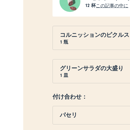
12
杯
この記事の中に
コルニッションのピクルス
1
瓶
グリーンサラダの大盛り
1
皿
付け合わせ：
パセリ