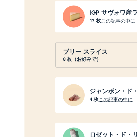
IGP サヴォワ
12
枚
この記事の中に
ブリー スライス
8
枚（お好みで）
ジャンボン・ド・
4
枚
この記事の中に
ロゼット・ド・