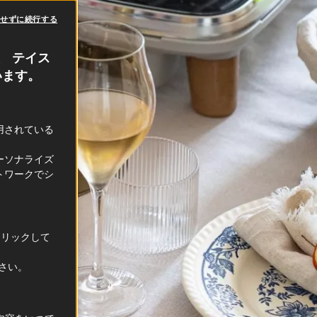
意せずに続行する
、 テイス
います。
利用されている
ーソナライズ
トワークでシ
クリックして
ださい。