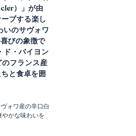
ler）」が由
サーブする楽し
わいのサヴォワ
の喜びの象徴で
・ド・バイヨン
どのフランス産
たちと食卓を囲
サヴォワ産の辛口白
爽やかな味わいを