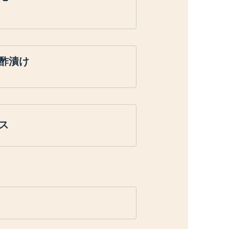
酢漬け
ス