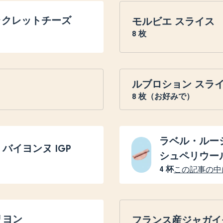
産ラクレットチーズ
モルビエ スライス
8
枚
ルブロション スラ
8
枚（お好みで）
ラベル・ルー
バイヨンヌ IGP
シュペリウー
4
杯
この記事の中
リヨン
フランス産ジャガイ