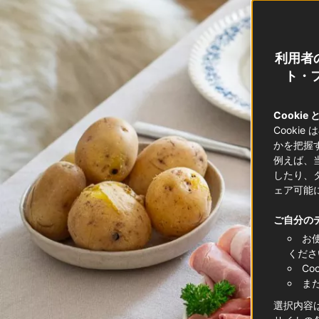
利用者
ト・フ
Cookie
Cooki
かを把握
例えば、
したり、
ェア可能
ご自分の
お
くださ
C
ま
選択内容