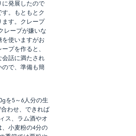
りに発展したので
です。もともとク
ります。クレープ
クレープが嫌いな
糖を使いますがお
レープを作ると、
な会話に満たされ
いので、準備も簡
gを5～6人分の生
混ぜ合わせ、できれば
ティス、ラム酒やオ
、小麦粉の4分の