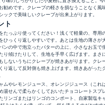
、より味のしっかりした小麦粉に置き換えること。
お勧めです。クレープの軽さを損なうことなく風
シックで美味しいクレープが出来上がります。
ント
をたっぷり使ってください！浅くて軽量の、専用
をひっくり返しやすいです。あとは生地の薄さが
パンの中で泡立ったバターの上に、小さなお玉で
たり傾けたりして、生地を手早く広げます。まさ
もしないうちにクレープが焼きあがります。クレ
くり返して反対側も焼き上げます。焼きあがった
。
ャムやレモンジュース、オレンジジュース（これ
め湯せんで柔らかくしておいたチョコレートスプ
たリンゴまたはリンゴのコンポート、自家製塩キ