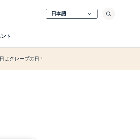
Select
検索
your
language
ベント
2日はクレープの日！