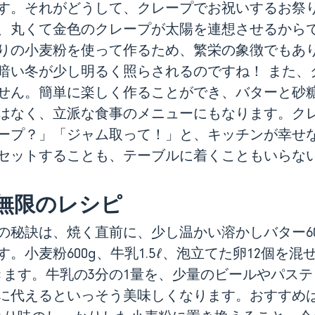
す。それがどうして、クレープでお祝いするお祭
、丸くて金色のクレープが太陽を連想させるから
りの小麦粉を使って作るため、繁栄の象徴でもあ
暗い冬が少し明るく照らされるのですね！ また、
せん。簡単に楽しく作ることができ、バターと砂
はなく、立派な食事のメニューにもなります。ク
ープ？」「ジャム取って！」と、キッチンが幸せ
セットすることも、テーブルに着くこともいらな
無限の
レシピ
の秘訣は、焼く直前に、少し温かい溶かしバター60
。小麦粉600g、牛乳1.5ℓ、泡立てた卵12個を
きます。牛乳の3分の1量を、少量のビールやパス
に代えるといっそう美味しくなります。おすすめは