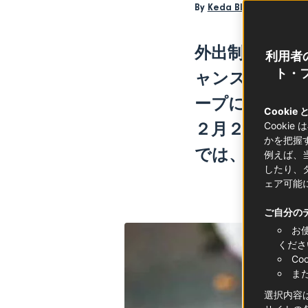
By
Keda Black
外出制限中は
利用者
ト・フ
ャンス！コト
ープにトライ
Cookie
２月２日はラ
Cooki
かを把握
では
、
クレー
例えば、
したり、
ェア可能
ご自分の
お
くださ
C
ま
選択内容