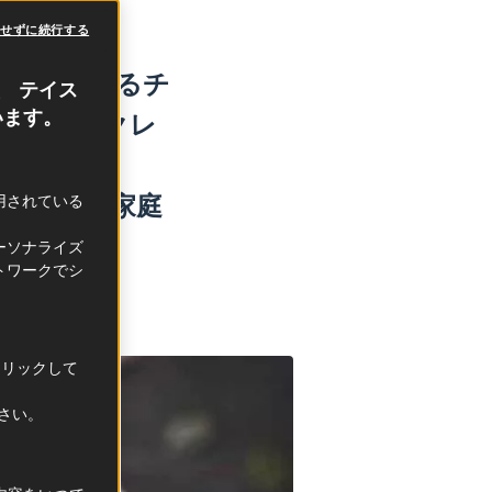
意せずに続行する
ャレンジするチ
、 テイス
います。
、
2
月は、クレ
フランスの家庭
利用されている
す。
ーソナライズ
トワークでシ
クリックして
ださい。