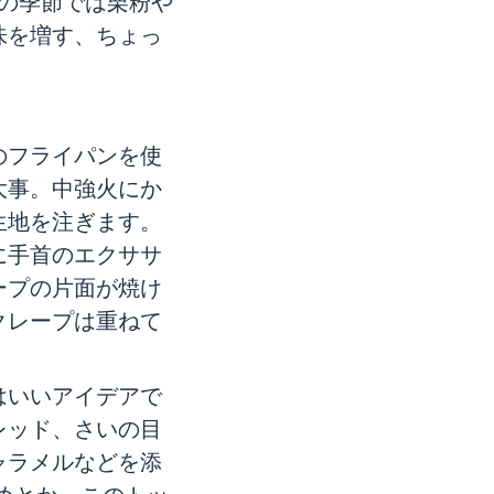
今の季節では栗粉や
味を増す、ちょっ
のフライパンを使
大事。中強火にか
生地を注ぎます。
に手首のエクササ
ープの片面が焼け
クレープは重ねて
はいいアイデアで
レッド、さいの目
ャラメルなどを添