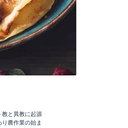
ト教と異教に起源
わり農作業の始ま