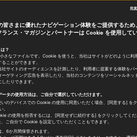
同
キッチンでいつもと違ったメニューにチ
の皆さまに優れたナビゲーション体験をご提供するため
ランス・マガジンとパートナーは Cookie を使用して
コト煮込むお料理やジャムも良いけれど
してみませんか？
 とは？
・シャンドルール（聖燭祭）といって、
e は小さなファイルです。Cookie を使うと、当社はサイトがどのように
することができます。
プ
パーティーを開いて楽しくお祝いしま
当社サイトのオーディエンスを計測したり、利用者に提案する体験をパ
ターゲティング広告を表示したり、当社のコンテンツをソーシャルネッ
にしたりできます。
データの使用方法は、ご自分で選択していただけます。
使いのデバイスでの Cookie の使用に同意いただく場合、[同意する] を
い。
ookie の使用を拒否するには、[同意せずに続行する] をクリックしてく
た、ご自分で Cookie を設定していただくこともできます。
は、6か月間保管されます。