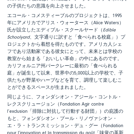
の子供たちの意識を向上させました。
エコール・コメスティーブルのプロジェクトは、1995
年にアメリカでアリス・ウォータース（Alice Waters）
氏が設立したエディブル・スクールヤード（
Edible
Schoolyard
、文字通りに訳すと「食べられる校庭」）プ
ロジェクトから着想を得たものです。アメリカ人シェ
フであり活動家である彼女にとって、未来とは学校の
教室から始まる「おいしい革命」の中にあるのです。
カリフォルニア州バークレーに最初の「食べられる
庭」が誕生して以来、世界中の5,000以上の学校で、子
供たちが野菜やハーブなどを育て、調理して楽しむこ
とができるスペースが生まれました。
同じように、フォンダシオン・アジール・コントル・
レクスクリュージョン（Fondation Agir contre
l’exclusion「排除に対抗して行動する財団」）の庇護の
もと、フォンダシオン・プール・リノヴァシオン・
エ・ラ・トランスミッション・デュ・グー（Fondation
pour l’innovation et la transmission du goût「味覚の革新