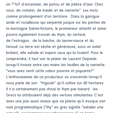
on ?“Ici? d’encensier, de pistou et de pèbre d’ase. Chez
vous, de romarin, de basilic et de sarriette”. Les mots
comme prolongement d’un territoire. Dans la garrigue
aride et rocailleuse qui serpente jusque sur les pentes de
la montagne Sainte-Victoire, le promeneur attentif et avisé
pourra également trouver du thym, du cerfeuil,
de l’estragon, de la livèche, du laurier-sauce et du
fenouil. La terre est sèche et généreuse, sous un soleil
brûlant, elle exhale et inspire ceux qui la foulent. Pour le
comprendre, il faut voir le plaisir de Laurent Depieds
lorsqu’il froisse entre ses mains les feuilles de la sarriette :
“vous avez senti cette odeur poivrée et piquante?”.
L’enthousiasme de ce producteur va crescendo lorsqu’il
nous parle de son “frigoule” qu’il cultive sur 60 hectares.
Il n’a certainement pas choisi le thym par hasard : les
Grecs lui attribuaient déjà des vertues stimulantes. C’est
avec une joie aussi vivace que sa plante qu’il évoque son
nom programmatique (“thy” en grec signifie “exhaler une