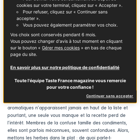
cookies sur votre terminal, cliquez sur « Accepter ».
Pour refuser, cliquez sur « Continuer sans
accepter ».
Vous pouvez également paramétrer vos choix.
Vos choix sont conservés pendant 6 mois.
Vous pouvez changer d'avis à tout moment en cliquant
sur le bouton «
Gérer mes cookies
» en bas de chaque
page du site.
En savoir plus sur notre politique de confidentialité
© © CYRIL ENTZMANN - DIVERGENCE
Toute l'équipe Taste France magazine vous remercie
Raconter les herbes de Provence, c’est réparer une
pour votre confiance !
petite injustice ; de celles qui se dissimulent si bien dans
Continuer sans accepter
le quotidien qu’on n’y prête plus attention. Les plantes
aromatiques n’apparaissent jamais en haut de la liste et
pourtant, une seule vous manque et la recette perd de
l’intérêt. Membres de la confuse famille des condiments,
elles sont parfois méconnues, souvent confondues. Alors,
mettons les herbes dans le plat : de quoi parle-t-