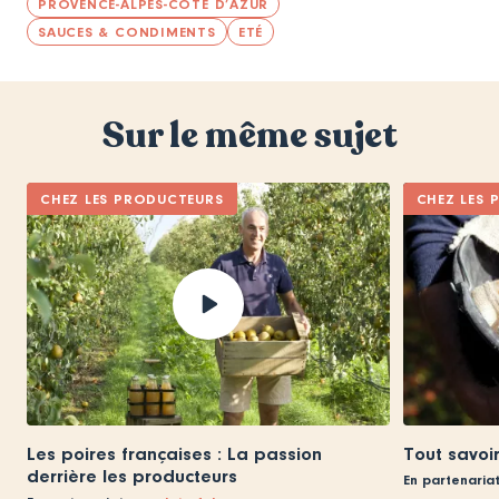
PROVENCE-ALPES-CÔTE D’AZUR
SAUCES & CONDIMENTS
ETÉ
Sur le même sujet
CHEZ LES PRODUCTEURS
CHEZ LES 
Les poires françaises : La passion
Tout savoir
derrière les producteurs
En partenaria