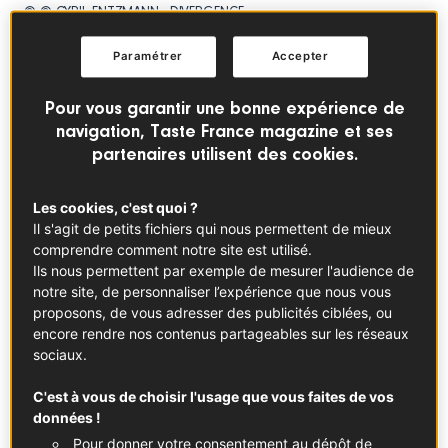
© © CYRIL ENTZMANN - DIVERGENCE
Paramétrer
Accepter
“Avant d’écrire, il faut sentir”. Luc Justamon est habitué au
visiteur citadin, ce phénomène étrange qui, dans un
Pour vous garantir une bonne expérience de
champ de plantes aromatiques, pense sans son nez. Dans
navigation, Taste France magazine et ses
un sourire amusé et bienveillant, le président de la
partenaires utilisent des cookies.
coopérative des Aromates de Provence m’invite à
respirer. Le récit viendra après. Ça ressemble
Les cookies, c'est quoi ?
furieusement aux conseils de mon professeur de
Il s'agit de petits fichiers qui nous permettent de mieux
yoga (“Posture de l’arbre, ouvrez la poitrine, inspirez,
comprendre comment notre site est utilisé.
expirez. Vous vous ancrez dans la verticalité”). Plantée au
Ils nous permettent par exemple de mesurer l'audience de
milieu d’un tapis de sarriette, mes bonnes intentions à
notre site, de personnaliser l’expérience que nous vous
portée de carnet, je réponds à l’injonction olfactive du
proposons, de vous adresser des publicités ciblées, ou
mieux que je peux : je ferme les yeux.
encore rendre nos contenus partageables sur les réseaux
sociaux.
C'est à vous de choisir l'usage que vous faites de vos
données !
Pour donner votre consentement au dépôt de