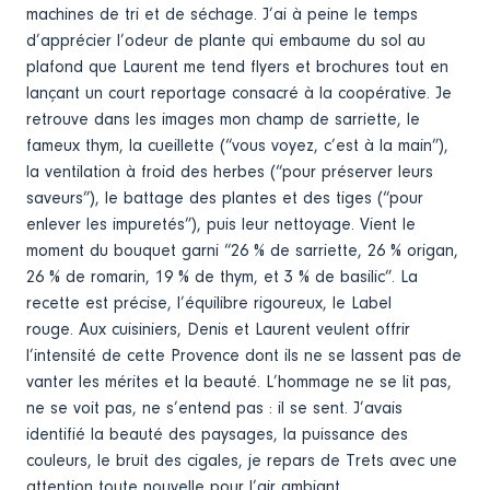
machines de tri et de séchage. J’ai à peine le temps
d’apprécier l’odeur de plante qui embaume du sol au
plafond que Laurent me tend flyers et brochures tout en
lançant un court reportage consacré à la coopérative. Je
retrouve dans les images mon champ de sarriette, le
fameux thym, la cueillette (“vous voyez, c’est à la main”),
la ventilation à froid des herbes (“pour préserver leurs
saveurs”), le battage des plantes et des tiges (“pour
enlever les impuretés”), puis leur nettoyage. Vient le
moment du bouquet garni “26 % de sarriette, 26 % origan,
26 % de romarin, 19 % de thym, et 3 % de basilic”. La
recette est précise, l’équilibre rigoureux, le Label
rouge. Aux cuisiniers, Denis et Laurent veulent offrir
l’intensité de cette Provence dont ils ne se lassent pas de
vanter les mérites et la beauté. L’hommage ne se lit pas,
ne se voit pas, ne s’entend pas : il se sent. J’avais
identifié la beauté des paysages, la puissance des
couleurs, le bruit des cigales, je repars de Trets avec une
attention toute nouvelle pour l’air ambiant.