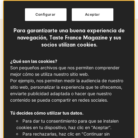
mar.
Configurar
Aceptar
Para garantizarte una buena experiencia de
Ingredientes
-
+
para
navegación, Taste France Magazine y sus
socios utilizan cookies.
yemas de erizo
¿Qué son las cookies?
150
g
Son pequeños archivos que nos permiten comprender
mejor cómo se utiliza nuestro sitio web.
Por ejemplo, nos permiten medir la audiencia de nuestro
sitio web, personalizar la experiencia que te ofrecemos,
Crème Fraîche d'Isigny & Crème
enviarte publicidad adaptada o hacer que nuestro
contenido se pueda compartir en redes sociales.
Fraîche de Bresse DOP
130
g
Ver la ficha
Tú decides cómo utilizar tus datos.
Para dar tu consentimiento para que se instalen
cookies en tu dispositivo, haz clic en "Aceptar".
Para rechazarlas, haz clic en "Continuar sin