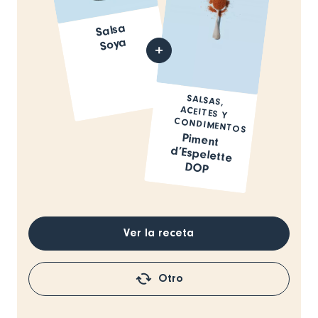
Salsa
Soya
SALSAS,
ACEITES Y
CONDIMENTOS
Piment
d’Espelette
DOP
Ver la receta
Otro