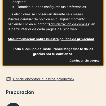
Suero de mantequilla
aceptar".
70
ml
También puedes configurar tus preferencias.
Tus elecciones se conservan durante seis meses.
Puedes cambiar de opinión en cualquier momento
haciendo clic en el botón "
Administración de cookies
" en
la parte inferior de cada página del sitio web.
yema de huevo
x
1
Más información sobre nuestra política de privacidad
Todo el equipo de Taste France Magazine te da las
gracias por tu confianza.
Sal & Pimienta
Continuar sin aceptar
¿Dónde encontrar nuestros productos?
Preparación