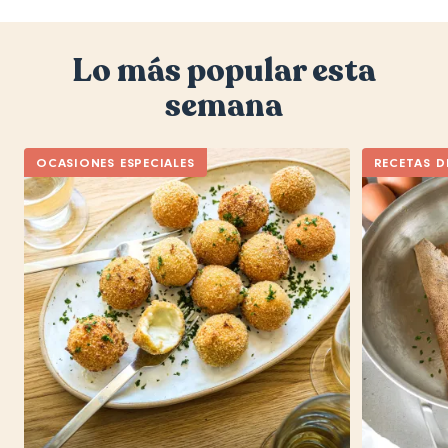
Lo más popular esta
semana
OCASIONES ESPECIALES
RECETAS D