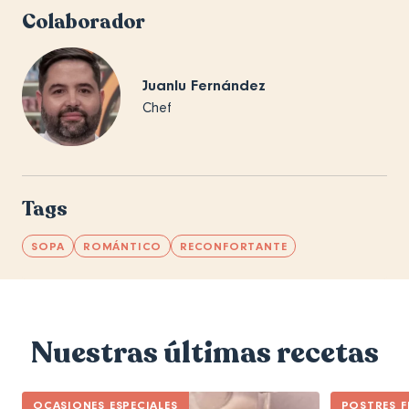
Colaborador
Juanlu Fernández
Chef
Tags
SOPA
ROMÁNTICO
RECONFORTANTE
Nuestras últimas recetas
OCASIONES ESPECIALES
POSTRES F